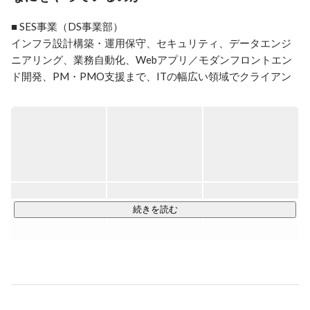
また、未経験者を対象にプログラミングを教えていた。

■ SES事業（DS事業部）

インフラ設計構築・運用保守、セキュリティ、データエンジ
クライアントが求めるエンジニア像と実際のエンジニア
ニアリング、業務自動化、Webアプリ／モダンフロントエン
に大きな乖離があることに気づき、課題に感じ、問題解
ド開発、PM・PMO支援まで、ITの幅広い領域でクライアン
決のため株式会社ミラスタの創業に至る。
ト企業のシステムを支えています。東京・大阪の2拠点体制
で、エンジニアの希望に応じてリモート中心の働き方も選択
できます。

■ 2拠点

・本社：東京都千代田区神田三崎町3-3-20 VORT水道橋II 6階

・大阪オフィス：大阪府大阪市淀川区西中島5-7-19 901
続きを読む