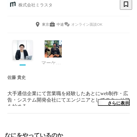
株式会社ミラスタ
東京
中途
オンライン面談OK
マーケティング部
佐藤 貴史
大手通信企業にて営業職を経験したあとにweb制作・広
告・システム開発会社にてエンジニアとしてのキャリア
さらに表示
を始める。

3年目からフリーランスエンジニアとして様々なプロジ
ェクトにジョイン。

なにをやっているのか
PythonエンジニアとしてWeb開発を得意とする。
