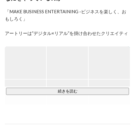
アートリー）を設立する。独自のWebアプリケーション
フレームワークの開発やスタジオ「ATELIER 
「MAKE BUSINESS ENTERTAINING -ビジネスを楽しく、お
ARTORY（アトリエアートリー）」の設立、またシン
もしろく」

ガーソングライターとして音楽活動も行っており、フラ
ンスやイタリアなど海外のJ-POPチャートで1位を取る
など、起業家とアーティストを両立している。

アートリーは”デジタル×リアル”を掛け合わせたクリエイティ
ブ事業を名古屋を拠点として10年以上展開をしてきました。
2022年10月10日、世界遺産比叡山延暦寺でオンラインイ
変化が激しい現代で、時代に合わせた最先端のものを提供し
ベント『比叡山延暦寺 VEDUTA COLLECTION × 伝燈
続ける。そんな会社であるべくプロフェッショナルなメンバ
LIVE』を主催し、企画と制作総指揮を担当。文化創生
ーと組織を作っています。

をテーマに、1200年の歴史上初となるオンラインファッ
ションショー『比叡山延暦寺 VEDUTA 
COLLECTION』は約2万回視聴され、同時配信した『伝
【事業内容】

統ライブコマース』、『比叡山延暦寺ライブツアー』も
国内外の幅広い年代の視聴者を集めた。
◆制作プロダクション事業

続きを読む
◆アプリケーション開発事業

◆広告代理店事業

◆ソリューション事業

ディレクターやデザイナー、エンジニアが所属しているた
め、社内で企画から実行まで行うことができます。また、自