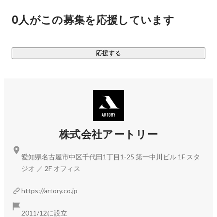
社内に撮影・収録スタジオを持っていることも強みです。

0人がこの募集を応援しています
WEB制作やアプリ制作に止まらず、ライブコマースやメタバ
ース領域、オンラインイベントの企画開催の新規事業にも挑
戦しています。

応援する
https://artory.co.jp/business/
▶︎比叡山延暦寺 VEDUTA COLLECTION × 伝燈LIVE

株式会社アートリー
比叡山延暦寺でファッションショー開催！ライブ配信プラッ
トフォームによる体験型オンラインイベントをアートリーが
愛知県名古屋市中区千代田1丁目1-25 第一中川ビル 1F スタ
主催し、企画・制作しました。1200年に渡って日本の文化・
ジオ ／ 2F オフィス
思想・歴史に影響を与えてきた天台宗と日本仏教の母山『比
叡山延暦寺』。世界遺産でもある寺院で、開山以来初めて行
https://artory.co.jp
われるオンラインファッションショー。

2011/12に設立