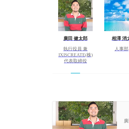
廣田 健太郎
相澤 消
執行役員 兼
人事部
IXISCREATE(株)
代表取締役
採
と
廣