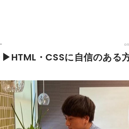
o
ー
▷▶HTML・CSSに自信のある