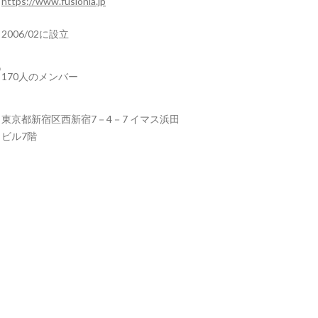
https://www.fusionia.jp
2006/02に設立
170人のメンバー
東京都新宿区西新宿7－4－7 イマス浜田
ビル7階