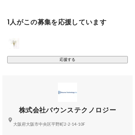
・エンジニアのスタートだけでなく、その先のステップアッ
プへ繋げる案件参加

・独立へ向けての付帯知識の習得

1人がこの募集を応援しています
・自社でのジョブチェンジ

バウンステクノロジーへ集うメンバーは、将来ビジョンも
様々です。 当社での成長をもとにキャリアのスタート地点と
して次のステップを目指してください。

応援する
◯SES事業

WEB開発・制作案件をメインに案件を保有している企業様と
のパートナーとして、多数の案件が存在しております。

そういった案件に未経験でも参画できるように入社後最低6ヶ
月は徹底して教育を実施します。

株式会社バウンステクノロジー
◯受託開発事業

大阪府大阪市中央区平野町2-2-14-10F
今後の展望として大阪を中心に中小企業様からの直接の制作
依頼などで、コーポレートサイトの制作や地場メーカー・問