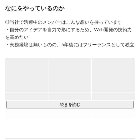
退社した後、

なにをやっているのか
経営コンサルティング事業部立ち上げの実績を買われ、
マネージャーとして中小企業を対象に

◎当社で活躍中のメンバーはこんな想いを持っています

財務コンサルティングを行っている会社に就職。企業再
・自分のアイデアを自力で形にするため、Web開発の技術力
生支援業務や会社の抱える問題を直接的に解決すること
に携わり、2018年退社

を高めたい

・実務経験は無いものの、5年後にはフリーランスとして独立
したい

そして

・自身のITスキルを伸ばしたのち、社内の業務へとキャリア
2018年　株式会社NKFコンサルティング　設立

チェンジしたい（教育、営業）

2019年　一般社団法人平成適塾　設立

2020年　株式会社NKFソリューション（持株法人）　
設立

◆バウンステクノロジーはあなたに取ってのキャリアステッ
プ

エンジニアとしての開発スキルだけでなく、コミュニケーシ
続きを読む
ョン能力や問題解決能力といったビジネススキルにおいても
成長しながら次のステップを目指すことができます。

◆更なるステップアップを全力で支えます。
