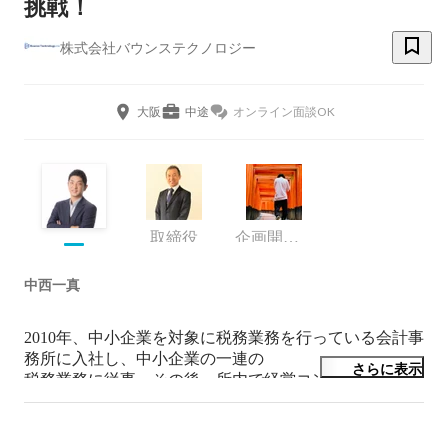
挑戦！
株式会社バウンステクノロジー
大阪
中途
オンライン面談OK
取締役
企画開発部/SES事業部
中西一真
2010年、中小企業を対象に税務業務を行っている会計事
務所に入社し、中小企業の一連の

さらに表示
税務業務に従事。その後、所内で経営コンサルティング
事業部を立ち上げ収益の安定化させることに成功。

それを機に所内で執行役員になり、2014年退社
