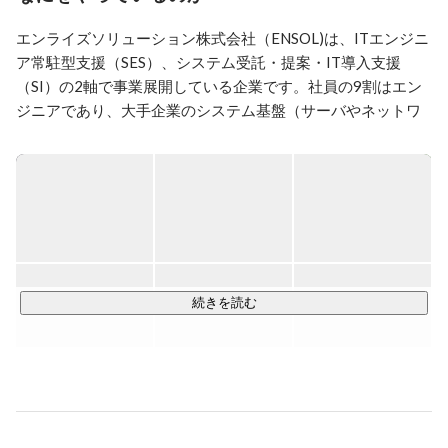
しい技術とトレンドを取り入れ、ビジネスを前進させま
す。仕事への情熱と前向きな姿勢が、私の仕事に寄って
エンライズソリューション株式会社（ENSOL)は、ITエンジニ
くる機会を生み出すと信じています。お互いに成長し、
ア常駐型支援（SES）、システム受託・提案・IT導入支援
共に成功を築いていけるチームメンバーやパートナーと
（SI）の2軸で事業展開している企業です。社員の9割はエン
の協力を楽しみにしています。
ジニアであり、大手企業のシステム基盤（サーバやネットワ
ークなど）の設計、構築から運用管理などのITインフラ領域
専門とし、お客様のニーズに合わせて技術提供しておりま
す。

ENSOLはこのIT時代に活躍する「エンジニア人材の育成」に
強い情熱とこだわりを持っています。だからこそ育成カリキ
ュラムは業界内でもTOPクラスと自信を持ってお伝えできま
す。エンジニア未経験の方が一から勉強して活躍できている
続きを読む
実績は豊富にあり、技術力×人間力を磨ける環境をご用意して
社会に通用するIT人材を輩出しています。

≪主な事業内容≫

・SE事業：プライムベンダーや大手SIer向けのITエンジニア
の技術支援サービス
