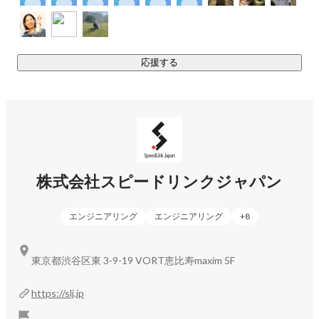
・PJの新規立ち上げ・実行フォロー

・DX戦略策定

・AI導入　　　　　　　　

応援する
≪教育事業≫

IT未経験の方や経験の浅いエンジニアを採用されている企業
様向けに、

実践的なＩＴ技術研修を提供しています。

IT基礎から現場で活躍できる

スキル習得を支援する実践的なIT技術研修事業です！

株式会社スピードリンクジャパン
大学のインターン実施なども行っています。

エンジニアリング
エンジニアリング
+
8
東京都渋谷区東 3-9-19 VORT恵比寿maxim 5F
https://slj.jp