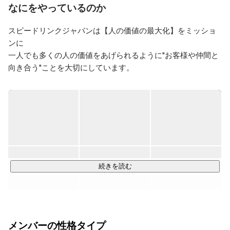
疾走”中🏃‍♀️‍➡️

なにをやっているのか
年齢や立場にとらわれず、エンジニア・クライアント・
仲間との信頼関係を築いています！！
スピードリンクジャパンは【人の価値の最大化】をミッショ
ンに

一人でも多くの人の価値をあげられるように"お客様や仲間と
向き合う"ことを大切にしています。

代表の西田は7児の父であるところから、特に教育には熱い想
いをもっており、

未経験からのエンジニア育成や教育事業に力を入れていま
す。

ビジョンは【人材輩出会社】です。

長年の教育ノウハウや実績を活かして、未経験からシステム
続きを読む
エンジニアを輩出することで、

人材不足というIT業界の課題に貢献していきたいと考えてい
ます。

メンバーの性格タイプ
また、働き方も多様化しているので、組織としてだけではな