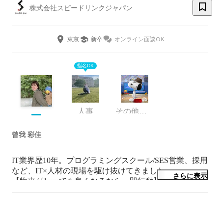
株式会社スピードリンクジャパン
東京
新卒
オンライン面談OK
指名OK
人事
その他エンジニア
曾我 彩佳
IT業界歴10年。プログラミングスクール/SES営業、採用
など、IT×人材の現場を駆け抜けてきました。

さらに表示
【物事が1mmでも良くなるなら、即行動】がモットー。
課題に対して一歩踏み込んで動くことを大切にしていま
す。

現在は4歳の子を育てる母として、子育ても仕事も“全力