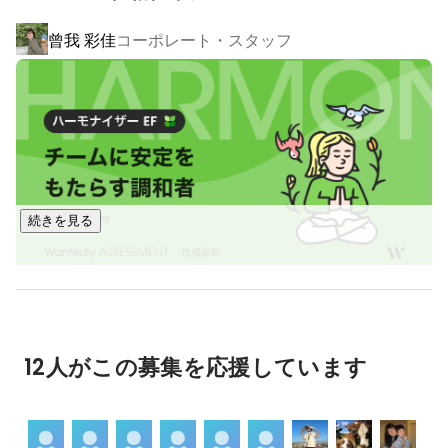
く、

曾我 彩佳
コーポレート・スタッフ
その人自身に価値を身に付けて、スピードリンクジャパンを
旅立っても活躍してほしいという

願いも込めて人材輩出会社をビジョンとしています。

https://slj.jp
≪SI事業≫

続きを見る
 ITリソースに関する課題に対して、企業にあった形で提案
し、課題解決をし続けていく。

 企業とともに伴走するパートナーとなる！

奥野 結
人事
お客様の多様なIT課題に対し、下記を提供し、

お客様のIT基盤強化とビジネス成長を包括的にサポートする
12人がこの募集を応援しています
事業です。

・プロジェクト業務全般

　（システム開発の上流～下流）
