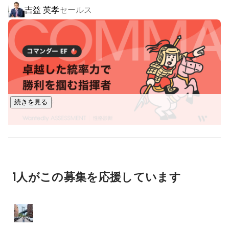
吉益 英孝
セールス
・合弁形態を含む風力発電事業の経営並びに経営指導

・風向、風速、騒音等に関するデータの収集、処理、分析、
解析、精査および受託業務

・風力発電所のオペレーション業務および受託業務

・風力発電機械設備の保守・補修業務および受託業務

■洋上風力発電事業においてもリーディングカンパニーを目指
す■

続きを見る
2030年を目安に、陸上の風力総発電量を90万kwにまで引き
上げていく計画です。

また、日本の洋上風力発電のポテンシャルは年間電力消費を
賄えるといわれています。周りを海に囲まれている日本にお
いて洋上にも事業を拡大すべく、私たちは事業者選定を目指
して公募にチャレンジ。洋上風力発電のリーディングカンパ
1人がこの募集を応援しています
ニーとなります。