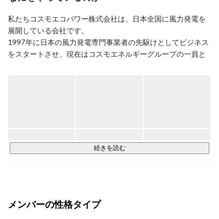
私たちコスモエコパワー株式会社は、日本全国に風力発電を
展開している会社です。

1997年に日本の風力発電専門事業者の先駆けとしてビジネス
をスタートさせ、現在はコスモエネルギーグループの一員と
して活動しています。

■事業概要■

創業以来、風力発電所の事業開発から設計、建設、保守メン
テナンスまで自社で一貫して実施しています。現在は陸上に
風車150基を設置し、設備容量は日本全国で30万kwを誇りま
す。

また、事業を営むうえで大切にしているのが、地域の皆さま
続きを読む
との共生です。建設候補地において環境影響評価を行い、地
元の皆さまのコンセンサスを取得したうえで建設に着手して
います。

メンバーの性格タイプ
▍事業内容

・風力発電による売電事業
