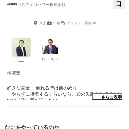
コスモエコパワー株式会社
東京
中途
オンライン面談OK
セールス
林 将宏
好きな言葉 「倒れる時は前のめり」

　やらずに後悔するくらいなら、10の失敗をしてでも1
さらに表示
つの成功を勝ち取りたい

　誰もやったことがないことに、取り組んで行きましょ
う　
なにをやっているのか