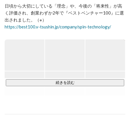
日頃から大切にしている「理念」や、今後の「将来性」が高
く評価され、創業わずか2年で『ベストベンチャー100』に選
https://best100.v-tsushin.jp/company/spin-technology/
SPINTECHNOLOGYでは、「人間力✖️技術力」をテーマに

協力的で全ての依頼に対して最大限貢献できるエンジニアを
育成しています。

アプリ開発、システム開発案件や、ネットワーク、サーバー
の構築といったインフラ系の大規模案件獲得など、上流から
下流工程まで幅広く行っております。

続きを読む
※「ベストベンチャー100」とは、これから成長が期待される
ベンチャー企業100社限定のサイトで、ベンチャー通信を運
営するイシン株式会社が提供する法人向け有料会員制サービ
スになります。イシン株式会社にエントリーした企業の中か
ら、イシン株式会社が厳正な審査のもと選出したベンチャー