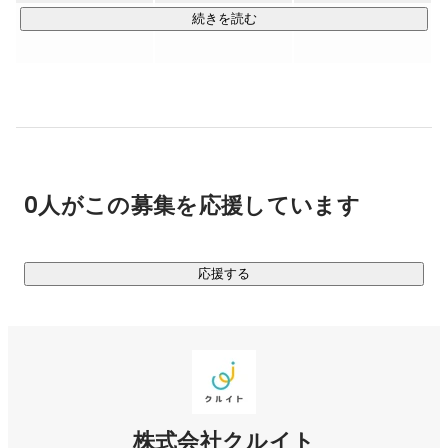
・武田塾　　　　：「授業をしない」ことが特徴の大学受験
続きを読む
そして、次に教育格差を無くせるような事業をしたいと
予備校

考える。ITの力をつかうことによって、コストを抑える
・ままのて　　　：子育て総合メディア/アプリサービス

ことができ世界に平等な教育を届けることが出来ると考
・塾み〜る　　　：全国の学習塾検索Webサービス

え、株式会社Cluexを設立。教育格差をなくすため、第
一弾の事業として「子育ての情報格差を無くす」ことを
◆「自律した子供を育てる」ことに特化した学習塾：キミノ
目的に子育てメディア、アプリを運営。

スクール

2019年11月に株式会社クルイトを設立。

0人がこの募集を応援しています
「キミノスクール」は、従来とは異なった「コーチング」や
【経営理念】

「アクティブラーニング」といった手法を用いて、自ら未来
世界の社会問題をなくす

を切り開くことのできる自律した子供の育成を目指してオン
応援する
【設立経緯について】

ライン/オフラインで学習塾を運営しております。

・Cluexの設立経緯はこちら

https://www.wantedly.com/companies/cluex/employee_intervie
一般的な塾とキミノスクールの違いは「子供たちが自分で決
ws/16287

める」ことを重要視している点です。「人生の目的」を持つ
・イトグチの設立経緯はこちら

ことが重要であると考えており、既存の学習塾の概念とは異
https://www.wantedly.com/companies/itoguchi/employee_inter
views/31660

なった、新しい学習塾の在り方を追い求めています。

ツイッターやってます！

株式会社クルイト