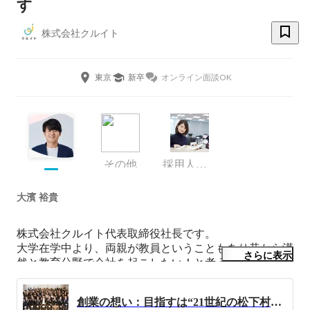
す
株式会社クルイト
東京
新卒
オンライン面談OK
その他
採用人事部 マネージャー
大濱 裕貴
株式会社クルイト代表取締役社長です。

大学在学中より、両親が教員ということもあり昔から漠
さらに表示
然と教育分野で会社を起こしたい！と考え,教育業界を
知るために塾でインターンシップに参画 。

創業の想い：目指すは“21世紀の松下村塾”
「世の中を変える経営者になるためには、圧倒的な実力