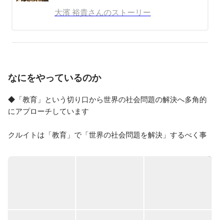
をつけないといけない」と感じ、まずは教育から一旦離
大濱 裕貴さんのストーリー
れ、実力をつけてから２年後に起業をしようと決め、知
り合いの経営者の方と中国で医療・スパ事業を起業。

中国での経験で、海外事業の可能性を感じ、当時まだ高
級スパが無かったカンボジアで21歳の時に大学を中退
し、スパを開業(http://lucknuvo.com/lucknuvo_ja.php)。

なにをやっているのか
2ヶ月で黒字化し、なんとか事業を軌道に乗せることに
成功。カンボジアにいる間にNPOの学校建設などにも
参加し、地方と都心部の貧困の差を目の当たりにする。
◆「教育」という切り口から世界の社会問題の解決へ多角的
ただ事業をやるだけでなく、社会問題である貧困、飢餓
にアプローチしています

も教育格差を無くすことによって少なく出来るのではな
いか？と考え、２年前に決めた通り教育事業を始めるこ
クルイトは「教育」で「世界の社会問題を解決」するべく事
とを決意。

業展開しています。

『世界の社会問題をなくす』という自身のミッションの
具体的には、メディア/アプリ事業と民間教育事業を軸として
第一弾として、2013年に株式会社イトグチを設立。千葉
サービス提供を行なっています。

県にて学習塾の運営を開始。

現在は、下記4つの事業を展開しています。

その後、高校生向けキャリア教育、小学生向けプログラ
ミング教育、英会話、金融教育事業を運営。どんな子供
・キミノスクール：「自律した子供を育てる」ことに特化し
たちでも活躍できるような世界を実現するために「教育
た学習塾

の多様化」を目指す。
