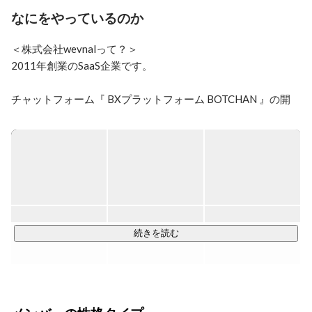
ひとり人事として、新卒/中途採用、労務、総務などい
なにをやっているのか
わゆる人事と呼ばれる領域全般を担当しています。

直近はエンジニア採用に奮闘中！

＜株式会社wevnalって？＞

人と話すことが好きです。情報交換など含めてカジュア
2011年創業のSaaS企業です。

ルにお話しできます。

めちゃくちゃ尖った特技があるわけではないですが、事
チャットフォーム『 BXプラットフォーム BOTCHAN 』の開
業側⇔管理側、採用⇔労務など広く様々なことができま
発・運営をしています！

す。

D2Cや美容、教育、人材、金融など様々な業界における企業
髪色が安定しませんが、アイデンティティです。
様のマーケティング課題に対し

オンライン接客を通じたブランド体験・効果・転換率を最大
化しております。

■チャットフォーム事業

AI/人工知能といった最新テクノロジーを取り入れながら、新
続きを読む
たなマーケットを創造しています。

会話型チャットフォーム「BXプラットフォームBOTCHAN」
を展開し、導入企業を拡大中。
