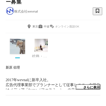
ー募集
株式会社wevnal
東京
中途
オンライン面談OK
総務・人事
新原 佑理
2017年wevnalに新卒入社。

広告代理事業部でプランナーとして従事しつつ、女性向
さらに表示
けメディア「fasme（ファスミー）」の立ち上げ、運営
も兼任。

2019年4月より、人事部に異動。
