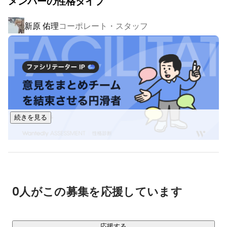
メンバーの性格タイプ
直近、投資家からも弊社のビジョンと実績を評価頂き、シリ
新原 佑理
コーポレート・スタッフ
https://prtimes.jp/main/html/rd/p/000000139.000015648.htm
l
https://www.nikkei.com/article/DGXZQOUC273CS0X20C21A
8000000/
9月21日に日本経済新聞にもサービスが掲載されました！

続きを見る
・社員平均年齢： 30歳

・男女比： 6対4

・職場環境

　恵比寿駅から徒歩5分の好立地で、お昼にはいろんな場所で
ランチを楽しめます。

　人数が増えてもいつまでもワンフロア構想。

0人がこの募集を応援しています
　役員を含め、みんなが同じフロアで コミュニケーションを
とりながら仕事をしていきたい！

　という代表の理想を体現したオフィスです。
応援する