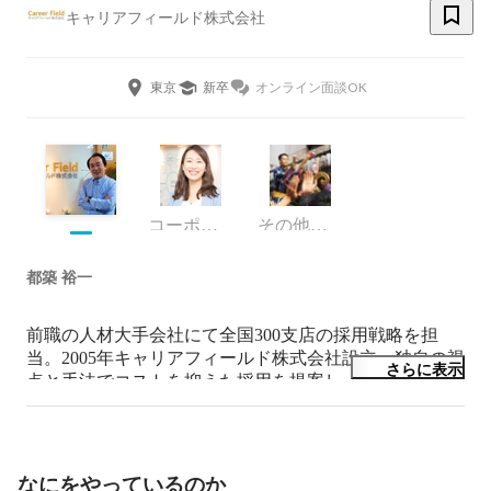
キャリアフィールド株式会社
東京
新卒
オンライン面談OK
コーポレート・スタッフ
その他デザイナー
都築 裕一
前職の人材大手会社にて全国300支店の採用戦略を担
当。2005年キャリアフィールド株式会社設立。独自の視
さらに表示
点と手法でコストを抑えた採用を提案し、全国5,000施
設以上との取引実績。保育園・幼稚園の採用分野の第一
人者だと思っています。マジョリティ（多数派）が現在
を作り、マイノリティ（少数派）が未来を創る（諸井貫
一）　

なにをやっているのか