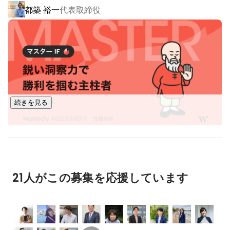
都築 裕一
代表取締役
ンラインの授業でありながら、厚生労働省にスクーリング
（通学）とみなされている国内唯一のスクール。全国の自治
体と連携しながら、地域の保育士不足解消に貢献していま
す。

〇マーケティング支援事業〇

・自社のマーケティング

・保育園と幼稚園のためのマーケティング

続きを見る
私たちは、採用活動を単なる採用業務ではなく、「未来の保
育をつくる社会変革の一手段」と捉えています。

設立から20年を迎える現在も、ベンチャースピリットを失わ
ず挑戦を続けている当社は、園長向け情報誌の発刊や保育士
養成スクール事業など、新規事業を次々と展開しています。
21人がこの募集を応援しています