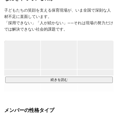
一緒に戦ってくれるマイノリティを探しています。
子どもたちの笑顔を支える保育現場が、いま全国で深刻な人
材不足に直面しています。

「採用できない」「人が続かない」——それは現場の努力だけ
では解決できない社会的課題です。

キャリアフィールド株式会社は、「採用の力で社会課題を解
決する」ことをミッションに、保育・教育業界に特化した複
数の事業を展開しています。

＜主な事業内容＞

〇採用コンサルティング事業〇

『保育士』や『幼稚園教諭』に特化した人材採用をサポート
続きを読む
するメディア&イベントの企画運営

・求人サイトの運営「ココキャリ」 、「求人情報ナビ＋V」 

・就活フリーペーパー 

メンバーの性格タイプ
〇エデュケーション事業〇

全国の保育園に向けて、保育士資格取得スクールを運営。オ