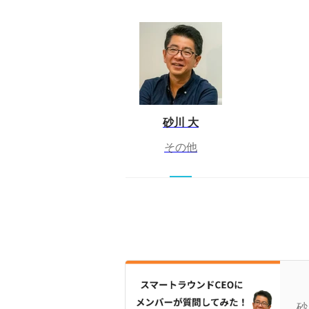
砂川 大
その他
ス
た
砂