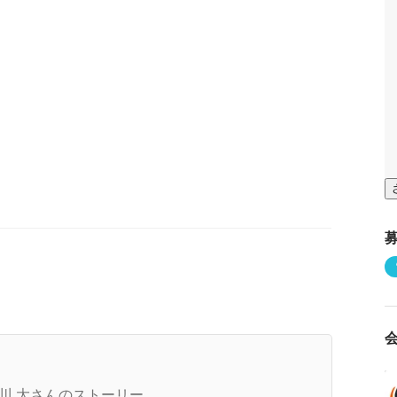
マートラウンドCEOにメンバーが質問してみ
！
川 大さんのストーリー