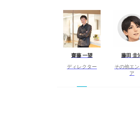
齋藤 一望
藤田 圭
ディレクター
その他エン
ア