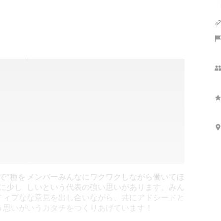
で"種を
メンバーみんなにワクワクしながら働いてほ
に少し
しいという代表の強い思いがあります。みん
ティブな
な意見を出し合いながら、共にアドシードと
う思いが
いうカタチをつくりあげています！