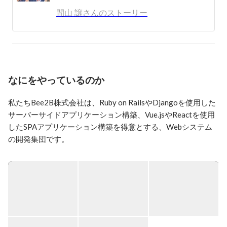
• 現在は、社員7名とパートナー企業・フリーランスの
間山 譲さんのストーリー
協力を得ながら会社経営しております。

困難や壁にぶち当たって、「もうダメかも」と思うので
すが、とりあえず前を向いていたら新しい人と出会って
仲間が増えていく．．．という場面に救われて今日に至
ります。
なにをやっているのか
私たちBee2B株式会社は、Ruby on RailsやDjangoを使用した
サーバーサイドアプリケーション構築、Vue.jsやReactを使用
したSPAアプリケーション構築を得意とする、Webシステム
の開発集団です。

▍事業内容

・デザイン／フロントエンド開発

Vue.js・React等のJavascriptフレームワーク、Android, iOSに
おいて、サーバーサイドや外部APIと連携した、ユーザビリテ
ィの向上を支援します。
