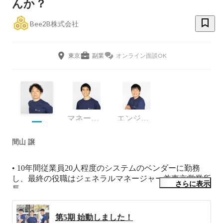
んか？
Bee2B株式会社
東京
副業
オンライン面談OK
マネージャー
エンジニア
間山 譲
• 10年間従業員20人程度のシステムのベンダーに勤務
し、最終の役職はジェネラルマネージャー兼東京営業所
さらに表示
長

• その後フリーランスとなり、CtoCサービスなどの業務
委託と個人の知り合いのツテで請負を行う。

第5期 始動しました！
• 個人事業から事業を拡大する形で2018年に法人設立
