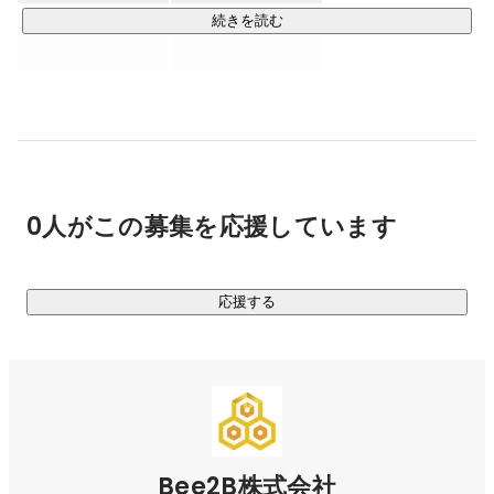
・ディレクション

続きを読む
ヒアリング後のワイヤーフレーム・要件定義作成から進行管
理、納品前の受入テストまでをディレクション。デザインや
サーバーサイドの領域もワンストップでサポートします。

・運用／保守

障害発生のリスクを最小限に減らします。バックトラックシ
ステム、リファクタリング、セキュリティパッチ、バージョ
0人がこの募集を応援しています
ンアップを継続的に行い、保守費用を見える化します。

・サービス構築

応援する
事業計画・戦略に合わせた機能を提供します。Ruby on 
Rails・Django・Nuxt.jsなどを用い、メンテナンスの柔軟性と
コストパフォーマンスに優れた実装を行います。

▍幅広い業界での開発実績も多数！

すべての業界で活用できるアイディア共有ツールや、Eコマー
ス向け障害復旧サービス、CtoCチャットシステムなど、業界
Bee2B株式会社