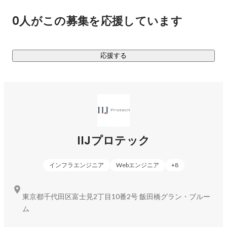
ング・SES系の事業が多いですが、弊社は「特化しない」戦略
0人がこの募集を応援しています
を採ることでマルチに対応しています。

================================

応援する
▼IIJプロテックの事業

・システム設計・構築

長年培ったノウハウで、お客様企業のIT資産・運用を最適化
し、サーバ、ネットワークなどの各種機器の選定・導入作
業、アプリケーションインストール、システムテストなどを
的確に遂行するための総合的なソリューションを提供しま
IIJプロテック
す。

インフラエンジニア
Webエンジニア
+
8
・システム開発事業

ビジネスが変化するように、企業ニーズもそれに応じて変化
します。

東京都千代田区富士見2丁目10番2号 飯田橋グラン・ブルー
弊社では、多岐にわたる業種の総合システムから、会計や人
ム
事といった企業の個別システムまでサポート。
