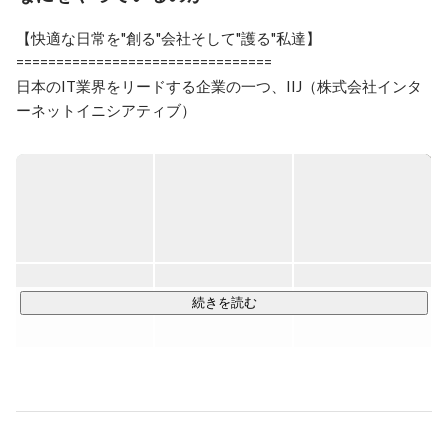
【快適な日常を"創る"会社そして"護る"私達】

================================

日本のIT業界をリードする企業の一つ、IIJ（株式会社インタ
ーネットイニシアティブ）

IIJグループのサービスは、大手・中堅企業や官公庁を中心に
約13,000社のお客様に導入され、その信頼性に高い評価をい
ただいています。

11社のグループ会社を持っている大規模な組織で、その中の
一つが当社「IIJプロテック」です。

当社は法人向けのシステム運用、サービスサポート業務を中
続きを読む
心に幅広くアウトソーシング事業を展開しています。

そんなIIJプロテックの強みは”特定の業種・業界や業務内容に
偏らず、様々な分野の案件に対応”していることです。

業種・業界・業務内容等、何かに特化しているアウトソーシ