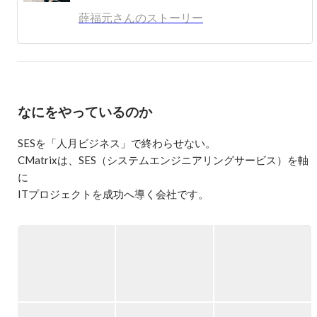
をしております。適才適用、教育、サポート、ケアなどを
薛福元さんのストーリー
やらせていただきます。今お互いに協力しているパートナ
ー様が330社くらいございます。 ご応募または情報交換に
ついて、DMをお願い致します。

私は長年各種システムの開発、運用、保守を携わって、小
規模システムから大規模システムまで、外部設計から総合
なにをやっているのか
テストまで様々の経験やノウハウを積んでいます。お客様
の目線に合わせて積極的に行動して、 開発スピードと品
質を重視し、 お客様に役が立てるように頑張って参りま
SESを「人月ビジネス」で終わらせない。

した。また、システム開発の中でお客様から表彰を頂いた
CMatrixは、SES（システムエンジニアリングサービス）を軸
り、IT資格を取得したりしました、 下記が私の経験した
に

主要なプロジェクトと持っている表彰及び資格です 。

ITプロジェクトを成功へ導く会社です。

【経験 プロジェクト】 

■某専門病院医療系システム開発、運用、保守

でも、私たちはこう考えています。

■郵政物流業務システム開発

■某小売り企業の販売、在庫管理システム

SESは「人を貸す仕事」ではない。

■大手通信会社の次世代通信システム構築開発

人の可能性を解放する仕事だ。

■ネット銀行（国債業務）システム開発

■某消費者金融保証システム開発、保守

・企業の課題を本質から理解する

■某大手航空会社チケット販売総合システム開発
