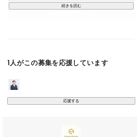
・エンジニアのキャリアを本気で考える

続きを読む
■某大手保険会社コールセンターシステム開発、運用、保
守

・双方にとって“攻め”のマッチングをする

■某大手証券会社システム開発、保守、マイグレーション 
（性能テスト）

Web、業務系、クラウド、モバイルなど

幅広い技術領域で支援しながら、

【表彰及び資格 】 

「安心」と「挑戦」が両立できるSESモデルを創っています。
・日立ソリューションズ・ネクサス　社長事業貢献賞２等

・キャノンITソリュション社長賞チームやっぱり受賞

・美国PMI認定PMP 

1人がこの募集を応援しています
・ORACLE 12Cデータベース管理OCP認定（GOLD）

・日本語能力試験1級
応援する