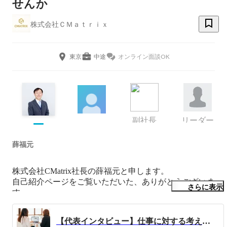
せんか
株式会社ＣＭａｔｒｉｘ
東京
中途
オンライン面談OK
副社長
リーダー
薛福元
株式会社CMatrix社長の薛福元と申します。

自己紹介ページをご覧いただいた、ありがとうございま
さらに表示
す。

私はエンジニア歴24年、2019年7月起業、株式会社CMatrix
【代表インタビュー】仕事に対する考え方・スキルアップ・キャリアアップの鍵とは？
の社長兼SES営業をやっています。エンジニア目線で営業