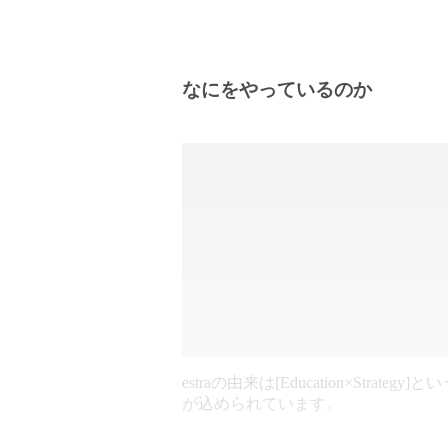
なにをやっているのか
estraの由来は[Education×Strategy]
が込められています。