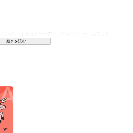
開し、リカレント教育のリーディングカンパニーになること
続きを読む
。

の職種は、需要に対し供給が不足しています。

ることができない能力が必要とされる職種だからだと考
験者を採用し開発を任せる企業が少ないです。

、事業拡大に苦しんでいます。

業だけやれば良い、開発事業だけやれば良いではなく、
仕組みを作ることだと考えています。
