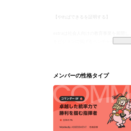
【やればできるを証明する】

estraは社会人向けの教育事業を展
をビジョンに掲げるベンチャー企業です
エンジニアやマーケター、デザイナー等
一番の原因は、実務の経験がないと得
えています。

メンバーの性格タイプ
エンジニアを志す人は多い一方で、未経
また、企業側も即戦力層の採用は難しく
この課題を解決するためには、教育事
教育と開発どちらも行い、橋渡しとなる