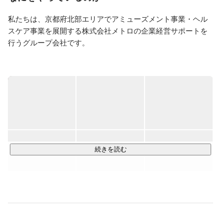
私たちは、京都府北部エリアでアミューズメント事業・ヘル
スケア事業を展開する株式会社メトロの企業経営サポートを
行うグループ会社です。

「地域社会にぬくもりを提供し、明日への活力を養う空間を
想像する」というグループ経営理念のもと、娯楽業を通じ
て、お客様に寄り添うことをモットーに店舗運営をしていま
す。

＜ 事業内容 ＞

グループ会社である株式会社メトロは、パチンコホール5店舗
およびスポーツジム3店舗の運営を事業の柱としています。別
続きを読む
のグループ会社ではエステサロンを運営しております。グル
ープ全体は約80名の従業員で構成されており、グループ全体
の経営方針の決定、人材・労務管理や評価制度構築、各事業
の運営状況の確認など、経営管理業務を推進するのが当社の
役割です。
