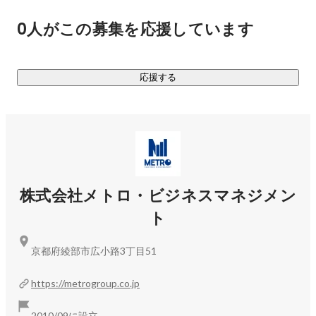
＜ 事業目的 ＞

0人がこの募集を応援しています
レジャー産業の店舗運営の特徴として、定期的に大きな資本
投下が求められることが挙げられます。このため、市場動向
に基づく冷静な分析と適切な投資判断は、当グループの経営
応援する
戦略において極めて重要な要素となっています。

さらに、レジャー産業の本質は顧客体験の創出にあり、この
点においては店舗スタッフの教育とモチベーションが中心的
な役割を担っています。

そのため、当社では迅速かつ効果的な意思決定を可能にする
株式会社メトロ・ビジネスマネジメン
堅固な経営基盤の構築に注力し、同時に高水準の店舗オペレ
ト
ーションを実現することを事業目的としています。これらを
通じて、娯楽業界における顧客満足度の最大化と持続可能な
京都府綾部市広小路3丁目51
成長を目指しています。

https://metrogroup.co.jp
＜ 今後の展望 ＞

京都市内にオフィスを移転させ、経営管理領域において豊富
2010/09に設立