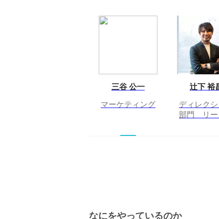
三谷 公一
辻下 裕
マーケティング
ディレクシ
部門 リー
なにをやっているのか