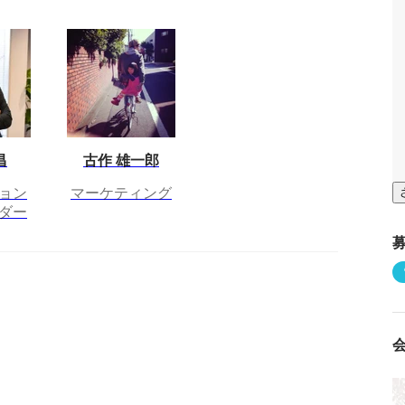
昌
古作 雄一郎
ョン
マーケティング
ダー