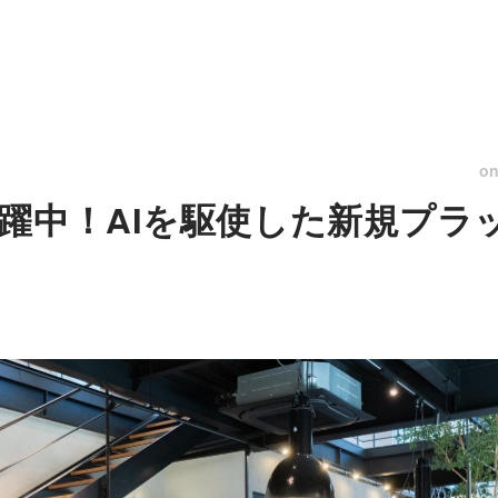
o
躍中！AIを駆使した新規プラ