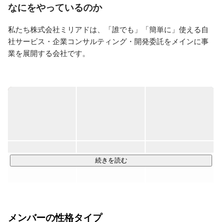
複数のIT企業の社外取締役や顧問も行っております。

なにをやっているのか
得意分野は新規事業の立ち上げ。

世の中をアップデートできるようなサービスを作り続け
私たち株式会社ミリアドは、「誰でも」「簡単に」使える自
ていくのが使命だと思っています。
社サービス・企業コンサルティング・開発委託をメインに事
業を展開する会社です。

■事業内容■

・自社サービス「QLEAR」の企画、開発

「QLEAR」は集客力の高いデザインQRやNFC、BEACONと
いった配信ツールからオリジナルのコンテンツまでを、誰で
も最短1分で作成できるサービスを開発提供しています。海外
で利用実績の増えているオリジナルQRコードを特別な知識な
く作成できます。

続きを読む
■成長性と今後の展望■

昨対比400％の成長を遂げ、業界シェアとしてはトップクラ
スを誇ります。

今後は一般企業様から世界に至るまで、QLEARのさらなる拡
メンバーの性格タイプ
充を目指しています。会社としてもさまざまな業界の課題を