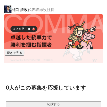
解決できるよう尽力し、新たなサービスなども展開していく
樋口 清政
代表取締役社長
予定です。

■ベストベンチャー100に選出■

「ベストベンチャー100」とは、これから成長が期待される
ベンチャー企業100社限定のサイトで、ベンチャー通信を運
営するイシン株式会社が提供する法人向け有料会員制サービ
スになります。

イシン株式会社にエントリーした企業の中から、イシン株式
続きを見る
会社が厳正な審査のもと選出したベンチャー企業100社が
「ベストベンチャー100」として紹介されます。

サービス概要や審査内容については下記をご参照ください。

塚田 康彦
その他
https://best100.v-tsushin.jp/about/
0人がこの募集を応援しています
https://best100.v-tsushin.jp/judge/
応援する