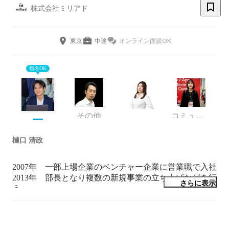
株式会社ミリアド
東京
中途
オンライン面談OK
指名OK
その他
コミュニケーションデザイン部 GM
樋口 清政
2007年　一部上場企業のベンチャー企業に営業職で入社

2013年　部長となり複数の新規事業の立ち上げなどを行
さらに表示
う

2018年　株式会社ミリアド設立　代表取締役就任

2026年10月までにIPOすることが目標。
