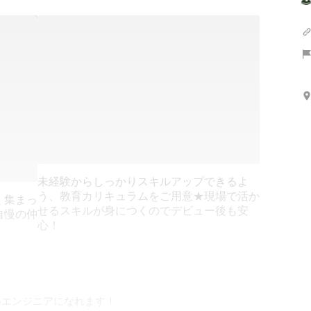
未経験からしっかりスキルアップできるよ
う、教育カリキュラムをご用意★現場で活か
く集まっ
せるスキルが身につくのでデビュー後も安
自慢の仲
心！
いエンジニアになれます！
