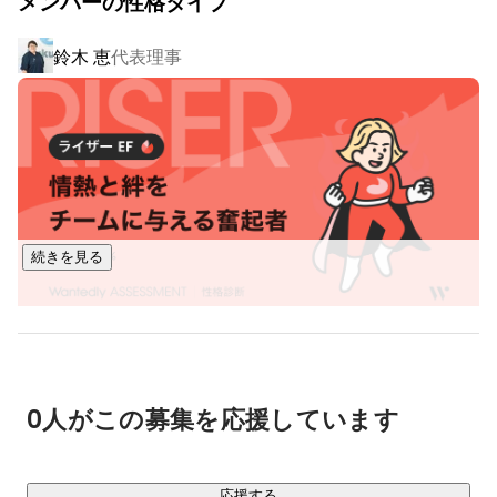
メンバーの性格タイプ
・障がい児の在宅支援事業

医療型短期入所、訪問看護・介護を中心に医療的ケア児のケ
鈴木 恵
代表理事
アを網羅的に提供しています。制度外の支援（付き添い入院
をするご家族の食事サポートなど）も積極的に実施し、多岐
にわたる支援をしています。

上記事業のほか、医療的ケア児を支える方向けのシンポジウ
ム、ご家族同士の懇親会、沖縄での福祉機器展の開催や、介
護職員の研修なども幅広くおこなっています！

続きを見る
■今後の展望■

「誰もが自分の生きる場所を見つけられる世の中を作るこ
と」が、私たちのモットーです。医療的ケアの必要性を問わ
ず、障がい者も健常者も自分の居場所を見つけられる社会の
在り方を模索し続けます。

0人がこの募集を応援しています
そのためには「地域とのつながり」が不可欠です。新型コロ
ナウイルスによって人々の連帯がますます求められるように
なったからこそ、地域の人を巻き込みながら、それぞれの家
応援する