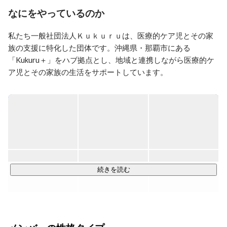
なにをやっているのか
私たち一般社団法人Ｋｕｋｕｒｕは、医療的ケア児とその家
族の支援に特化した団体です。沖縄県・那覇市にある
「Kukuru＋」をハブ拠点とし、地域と連携しながら医療的ケ
ア児とその家族の生活をサポートしています。

■事業内容■

当法人は主に下記2つの事業を軸として、活動をおこなってい
ます。

・バリアフリー旅行支援事業

沖縄旅行を希望される医療的ケア児を抱えるご家族の旅行支
援をしています。障がいレベルにあった旅程の提案、バリア
続きを読む
フリーの移動手段の手配や、食事中のお子様のお預かりな
ど、サポート内容はさまざまです。また、沖縄県外への冠婚
葬祭の移動や修学旅行にも対応しています。
