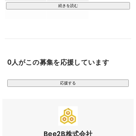
・ディレクション

続きを読む
ヒアリング後のワイヤーフレーム・要件定義作成から進行管
理、納品前の受入テストまでをディレクション。デザインや
サーバーサイドの領域もワンストップでサポートします。

・運用／保守

障害発生のリスクを最小限に減らします。バックトラックシ
ステム、リファクタリング、セキュリティパッチ、バージョ
0人がこの募集を応援しています
ンアップを継続的に行い、保守費用を見える化します。

・サービス構築

応援する
事業計画・戦略に合わせた機能を提供します。Ruby on 
Rails・Django・Nuxt.jsなどを用い、メンテナンスの柔軟性と
コストパフォーマンスに優れた実装を行います。

▍幅広い業界での開発実績も多数！

すべての業界で活用できるアイディア共有ツールや、Eコマー
ス向け障害復旧サービス、CtoCチャットシステムなど、業界
Bee2B株式会社