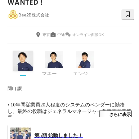
WANTED！
Bee2B株式会社
東京
中途
オンライン面談OK
マネージャー
エンジニア
間山 譲
• 10年間従業員20人程度のシステムのベンダーに勤務
し、最終の役職はジェネラルマネージャー兼東京営業所
さらに表示
長

• その後フリーランスとなり、CtoCサービスなどの業務
委託と個人の知り合いのツテで請負を行う。

第5期 始動しました！
• 個人事業から事業を拡大する形で2018年に法人設立
