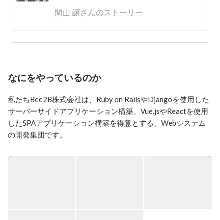
• 現在は、社員7名とパートナー企業・フリーランスの
間山 譲さんのストーリー
協力を得ながら会社経営しております。

困難や壁にぶち当たって、「もうダメかも」と思うので
すが、とりあえず前を向いていたら新しい人と出会って
仲間が増えていく．．．という場面に救われて今日に至
ります。
なにをやっているのか
私たちBee2B株式会社は、Ruby on RailsやDjangoを使用した
サーバーサイドアプリケーション構築、Vue.jsやReactを使用
したSPAアプリケーション構築を得意とする、Webシステム
の開発集団です。

▍事業内容

・デザイン／フロントエンド開発

Vue.js・React等のJavascriptフレームワーク、Android, iOSに
おいて、サーバーサイドや外部APIと連携した、ユーザビリテ
ィの向上を支援します。
