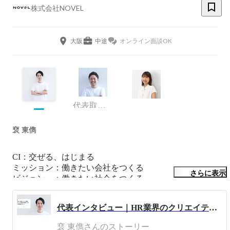
株式会社NOVEL
大阪
中途
オンライン面談OK
代表取締役 CEO Buisiness Department 管掌
裵 東儁
CI：交ぜる、はじまる

ミッション：働きたい会社をつくる

さらに表示
ビジョン　：働きたい社会をつくる

スローガン：ドーピングしない採用支援

通り名　　：三流の韓流
代表インタビュー｜HR業界のクリエイティブ事情を聞いてみた
裵 東儁さんのストーリー