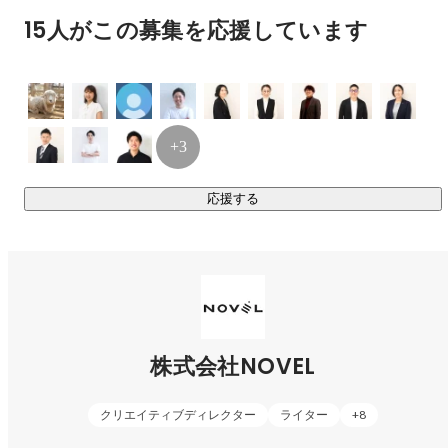
オペレーションの見直しで改善できることもあれば、CD（ク
15人がこの募集を応援しています
リエイティブディレクター）を起点に、制作物でユニークに
解決できることもあります。

さらに採用実務まで自分たちで担っているからこそ、手がけ
たクリエイティブをすぐ現場で使い、効果を確かめながら改
善につなげやすい環境です。

+3
どのポジションであっても採用という成果に立ち会えるた
応援する
め、自分の仕事にたしかな実感を持つことができます。

ドーピングしない採用クリエイティブ

––––––––––––––––––––––––––––––––––––––––––––––––––––
––––––––––––

まだまだ無くならない「求人のドーピング」を、NOVELでは
株式会社NOVEL
徹底的に排除。ウソや誇張で人を集めても増えるのは失望だ
け。採用課題は振り出しに戻ってしまいます。

クリエイティブディレクター
ライター
+
8