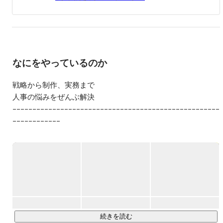
なにをやっているのか
戦略から制作、実務まで

人事の悩みをぜんぶ解決

––––––––––––––––––––––––––––––––––––––––––––––––––––
––––––––––––

1）上流設計からスタートする採用アウトソーシング（RPO）

2）ドーピングしない採用クリエイティブ

上記2つの柱で事業を展開するNOVEL（ノーベル）。

採用実務者とクリエイターが「人事の解放」という共通のテ
ーマに向かって一緒に仕事をしています。

採用市場の構造、求職者の心理、媒体の特性、選考プロセス
の流れ——。採用の文脈を立体的に捉えたうえで、クライアン
続きを読む