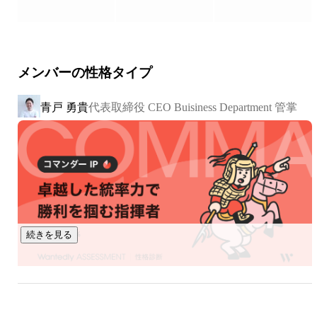
トが本当に求められる支援を提供しています。

NOVELは単なる採用コンサルでも、単なるBPOでも、単なる
制作会社でもありません。異なる領域が交ざり合うことで、
メンバーの性格タイプ
他社に真似できない独自の価値を発揮します。

青戸 勇貴
代表取締役 CEO Buisiness Department 管掌
RPO × 採用クリエイティブのパイオニア企業

––––––––––––––––––––––––––––––––––––––––––––––––––––
––––––––––––

私たちのRPO（採用代行）がひと味違うのは、単にオペレー
ションを回すのではなく、上流から設計することで、「認知
獲得〜入社」に至るすべての歩留まりに関与できる点です。

続きを見る
だから当社のPM（プロジェクトマネージャー）やRD（リク
ルーティングディレクター）は、目先の業務をただ回すので
はなく、選考フローを正常化・改善する視点を持っていま
す。
