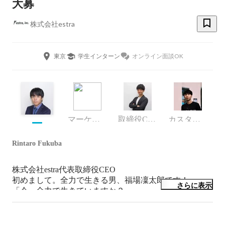
大募
株式会社estra
東京
学生インターン
オンライン面談OK
マーケティング
取締役COO
カスタマーサクセス
Rintaro Fukuba
株式会社estra代表取締役CEO

初めまして。全力で生きる男、福場凜太郎です！

さらに表示
「今、全力で生きていますか？」

そう聞かれたら100% 「はい」と答えられますか？

弊社は全力で成長したい人に全力でコミットする会社で
す。
