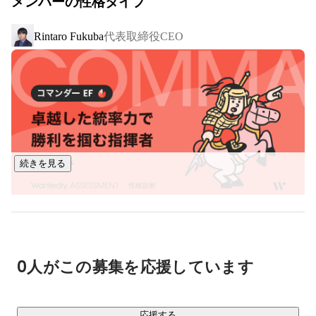
メンバーの性格タイプ
発事業だけやれば良いではなく、教育と開発どちらも行い、
橋渡しとなる仕組みを作ることだと考えています。

代表取締役CEO
Rintaro Fukuba
■ 事業内容

￣￣￣￣￣￣

・プログラミングスクール事業：COACHTECH

1,000時間の学習カリキュラムを提供し、実務で活躍できる人
材を育成するスクールです。

Webアプリケーション開発の案件を保証する選抜コミュニテ
ィを運営し、市場価値が高い人材の輩出に努めています。

続きを見る
・システム開発事業

スタートアップ企業や事業会社さんがお客様で、主に新規事
業のβ版開発から、その後の追加開発までご依頼いただいてい
ます。主にPHP/Laravelを使用し、フロントエンドはReactや
Vue.js等、様々に対応しています。

0人がこの募集を応援しています
・フリーランスエージェント事業

Web開発案件にフリーランスエンジニアをご紹介するエージ
応援する