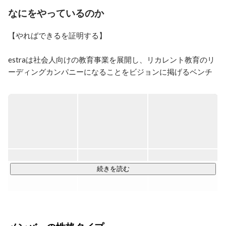
成長意欲の高い新たな仲間をお待ちしております！
なにをやっているのか
【やればできるを証明する】

estraは社会人向けの教育事業を展開し、リカレント教育のリ
ーディングカンパニーになることをビジョンに掲げるベンチ
ャー企業です。

エンジニアやマーケター、デザイナー等の職種は、需要に対
し供給が不足しています。

一番の原因は、実務の経験がないと得ることができない能力
が必要とされる職種だからだと考えています。

エンジニアを志す人は多い一方で、未経験者を採用し開発を
続きを読む
任せる企業が少ないです。

また、企業側も即戦力層の採用は難しく、事業拡大に苦しん
でいます。

この課題を解決するためには、教育事業だけやれば良い、開