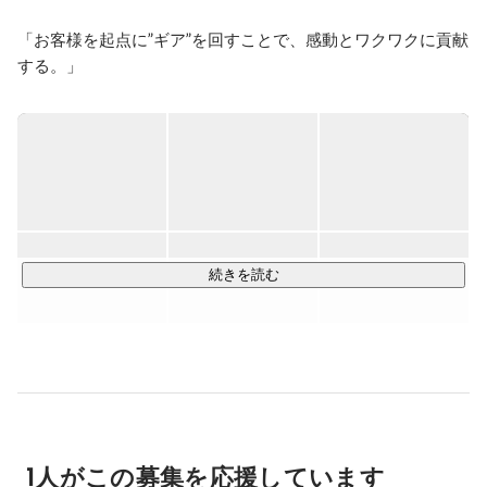
「お客様を起点に”ギア”を回すことで、感動とワクワクに貢献
する。」

デジタルギアは、2023年に創業したアニメやゲーム、Vtuber
などのキャラクター3Dモデルや背景の制作、2Dのアニメー
ションやイラストの制作を行う「デジタルエンターテイメン
ト」の制作会社です。

▶事業・制作内容

続きを読む
①キャラクター3D、背景モデル制作

②3Dバーチャルライブ制作

③2Dアニメーション、イラスト制作

創業して日が浅いながらも、エンジニア、ディレクター、デ
ザイナーが所属しているため、企画から制作までをワンスト
ップで行うことができます。

1人がこの募集を応援しています