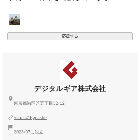
また、今所属しているメンバー一人一人が業界経験の長い
「プロ」の集団です。質の高いモノづくりをおこなってお
り、その環境に身を置くことでお互いのスキルを吸収し高め
合っている、和やかながら緊張感のある環境です。

応援する
将来的には制作の枠を越え、Vtuber等のタレントマネジメン
トや広告代理事業等にも展開をし、「デジタルエンターテイ
メント界のマルチクリエイター」になることを目指していま
す。

デジタルギア株式会社
https://lifelikealive.zan-live.com/
東京都港区芝五丁目32-12
▶︎Life Like a Live！6

https://d-gear.biz
2023年11月に開催されたバーチャルアイドルONLINEライブ
フェス。

2023/07に設立
総勢50名を越えるバーチャルアイドルによる大規模なイベン