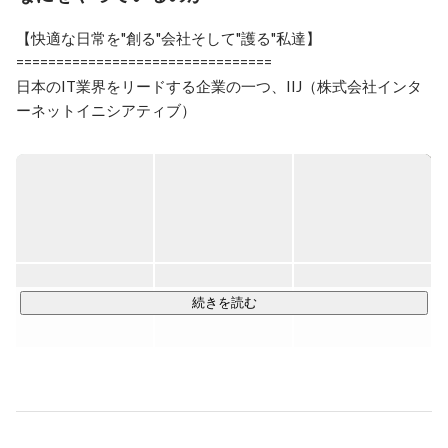
【快適な日常を"創る"会社そして"護る"私達】

================================

日本のIT業界をリードする企業の一つ、IIJ（株式会社インタ
ーネットイニシアティブ）

IIJグループのサービスは、大手・中堅企業や官公庁を中心に
約13,000社のお客様に導入され、その信頼性に高い評価をい
ただいています。

11社のグループ会社を持っている大規模な組織で、その中の
一つが当社「IIJプロテック」です。

当社は法人向けのシステム運用、サービスサポート業務を中
続きを読む
心に幅広くアウトソーシング事業を展開しています。

そんなIIJプロテックの強みは”特定の業種・業界や業務内容に
偏らず、様々な分野の案件に対応”していることです。

業種・業界・業務内容等、何かに特化しているアウトソーシ