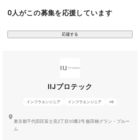
ング・SES系の事業が多いですが、弊社は「特化しない」戦略
0人がこの募集を応援しています
を採ることでマルチに対応しています。

================================

応援する
▼IIJプロテックの事業

・システム設計・構築

長年培ったノウハウで、お客様企業のIT資産・運用を最適化
し、サーバ、ネットワークなどの各種機器の選定・導入作
業、アプリケーションインストール、システムテストなどを
的確に遂行するための総合的なソリューションを提供しま
IIJプロテック
す。

インフラエンジニア
インフラエンジニア
+
8
・システム開発事業

ビジネスが変化するように、企業ニーズもそれに応じて変化
します。

東京都千代田区富士見2丁目10番2号 飯田橋グラン・ブルー
弊社では、多岐にわたる業種の総合システムから、会計や人
ム
事といった企業の個別システムまでサポート。
