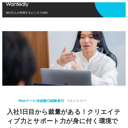
アプリを使う
400万人が利用するビジネスSNS
Webマーケ/未経験◎経験者◎
1エントリー
入社1日目から裁量がある！クリエイテ
ィブ力とサポート力が身に付く環境で