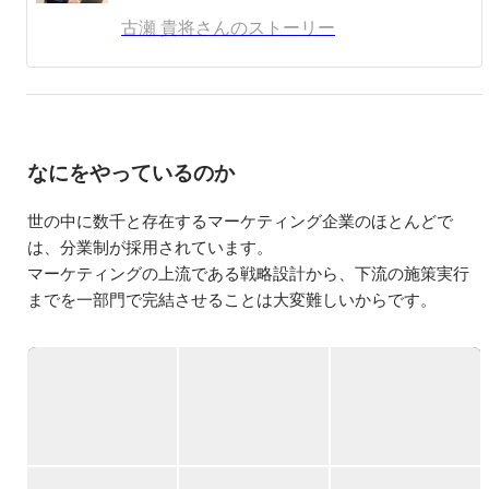
↓

武雄高校　普通科　陸上を頑張る（新人戦1500m　6位　
古瀬 貴将さんのストーリー
800m　7位）

↓

熊本大学　物質生命化学部（大学1年時からビジネスを開
始）

↓

大学を休学し、東京の広告代理店で修行（会社に泊まり、
なにをやっているのか
1日18時間働きました）

↓

世の中に数千と存在するマーケティング企業のほとんどで
独立

↓

は、分業制が採用されています。

株式会社Essence Group　創業

マーケティングの上流である戦略設計から、下流の施策実行
までを一部門で完結させることは大変難しいからです。

物理と化学が好きです。その延長線で特許を取ることも得
意です。（現在、特許2つ持ってます）

しかし、こうしたアプローチでは、様々な弊害が生まれてし
愛があり、優秀な人と仕事をしたいです。

まうのです。

その一例として、上流で策定された戦略が下流の施策に正確
に反映されず、目指すべき目標との乖離が起きるといった
「戦略と施策の不整合」が挙げられます。

このような課題を解決するためには、統一された体制が不可