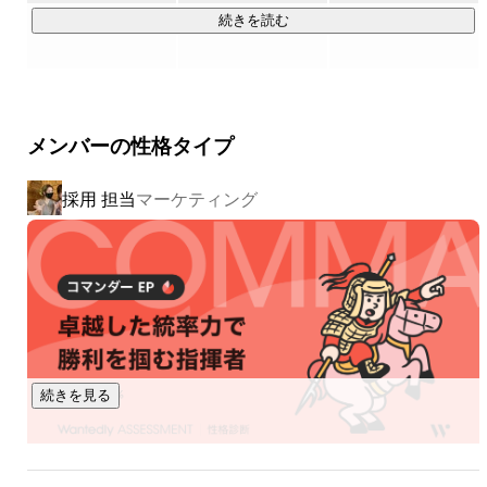
欠です。

続きを読む
その点、私たちEssence Groupは、業界でもほんの僅か一握り
の「一気通貫」の体制を誇ります。

メンバーの性格タイプ
こうした環境で、あなたも本質的なマーケティングの知識を
実践を通じて学んでみたいと思いませんか？

採用 担当
マーケティング
Essence Groupでは、独自の「絶対に売れるWebマーケティン
グのノウハウ」を全てお伝えすることはもちろん、次世代の
トップマーケターとして挑戦・活躍できる環境も存分に提供
いたします。

正直なところ、「裁量権」×「食いっぱぐれないスキルの習
得」においては、業界のどの会社にも負けないと自負してい
続きを見る
ます。

「なんでもやってみたい」「自分の力で仕事を動かしたい」