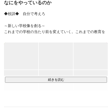
なにをやっているのか
◆校訓◆　自分で考えろ

～新しい学校像を創る～

これまでの学校の当たり前を変えていく。これまでの教育を
ぶっ壊し、新しいものを創っていく。学校というのは本来、
なんのしがらみもなく自分の色を出し、子どもが子どもらし
く生き生きと学ぶ場所だ。みんなが同じものを学び、同じよ
うに育っていくものではない。個性を伸ばし、出る杭はさら
に尖らせていく。

はみ出ちゃう子、悩んでいる子ほど魅力的で面白い。

「学校に行かない」と伝えている子ほど自分の意志をしっか
続きを読む
りともっている。

花まるエレメンタリースクールはそんな学校に行かない選択
をした子どものためのフリースクールだ。

だからこそ、その子達を磨いていけば世界に羽ばたいていけ