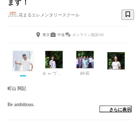
ます！
花まるエレメンタリースクール
東京
中途
オンライン面談OK
キャプテン
校長
町山 阿記
Be ambitious.
さらに表示