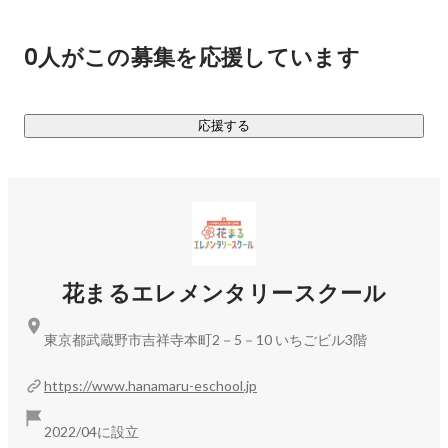
ると信じている。

一人で見る教育ではなくチームで見る教育。

0人がこの募集を応援しています
カラフルで様々な性格を持った先生と新・学校像を一緒に創
っていきませんか？

応援する
あなたはあなたの色のままでいい。

授業などの様子が気になる方は、花まるエレメンタリースク
https://instagram.com/hanamentary?r=nametag
FNNプライムオンラインのフジテレビ報道局の方に【世界に
花まるエレメンタリースクール
https://www.fnn.jp/articles/-/713937
東京都武蔵野市吉祥寺本町2－5－10 いちごビル3階
https://www.hanamaru-eschool.jp
2022/04に設立