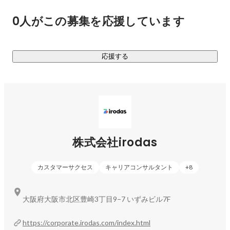
分に対して向き合うためのキャリア教育コンテンツを用意し
0人がこの募集を応援しています
て意思を持ったファーストキャリア選択のサポートをしてい
ます。

応援する
▼サービスコンテンツ

１）キャリア講座

　　合計10種類以上のキャリア講座を提供。

　　「自己理解」「企業理解」「社会理解」を高めてキャリ
アに向き合っていきます。

２）キャリア形成教材

株式会社irodas
　『本気で納得できるファーストキャリア選択』を実現する
ためにワーク型のキャリアブックを独自開発し、ユーザーの
カスタマーサクセス
キャリアコンサルタント
+
8
自宅へ無料で配布しています。合計160ページを超えるワー
クシートで、自分の強みや就活の軸を明確にすることができ
ます。

大阪府大阪市北区豊崎3丁目9−7 いずみビル7F
----------------------------------------

https://corporate.irodas.com/index.html