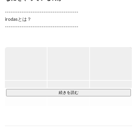
----------------------------------------

irodasとは？

----------------------------------------

私たちは、" Create 100,000,000 Colors - 1億色を創る - "をビ
ジョンに人の可能性に向き合うキャリア支援企業です。新卒
人材領域をメインに、約15,000人が登録するコミュニティ型
キャリア教育サービス「irodasSALON(イロダスサロン)」と
「新卒エージェント」、「irodas Tech」を運営しています。

----------------------------------------

irodas SALON（イロダスサロン）とは？

続きを読む
----------------------------------------

irodasSALONは、働く"意義"を改革するキャリア教育サービス
です！

年間2万人以上の就活生に対して「就活」の前にキャリアや自