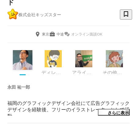
ド
株式会社キッズスター
東京
中途
オンライン面談OK
ディレクター
アライアンスチーム
その他デザイナー
永田 祐一郎
福岡のグラフィックデザイン会社にて広告グラフィック
デザインを経験後、フリーのイラストレーターとして活
さらに表示
動。

30歳にを迎えるタイミングでフランス・パリへ1年間移
住。美術館巡りや各地を旅する。

この時、「ほぼ日・マンガ大賞」で入賞、その後ほぼ日