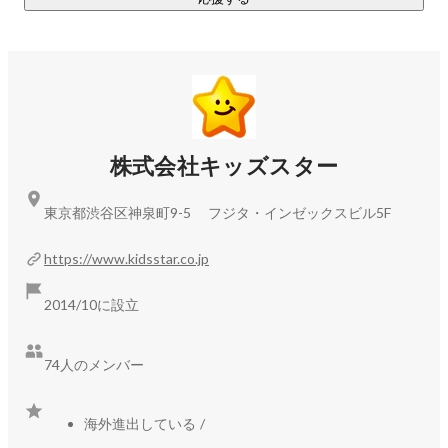
ットなど、来場した親子が笑顔で楽しめる体験を提供してい
ます。

https://www.kidsstar.co.jp/expo
▍サービスデザイン・受託開発

株式会社キッズスター
その他、子ども向けアプリの企画・開発で培った誰もが「理
東京都渋谷区神泉町9-5 フジタ・インゼックスビル5F
解」し「好き、ファン」になるノウハウを活かし、企業・団
体様のビジネスデザイン・受託開発も行なっています。デジ
https://www.kidsstar.co.jp
タルを通じ、コンテンツ資産の活性化を一気通貫でサポート
しています。

2014/10に設立
https://www.kidsstar.co.jp/alliance
74人のメンバー
＜参考＞

海外進出している
/
■コーポレートサイト 
https://www.kidsstar.co.jp/