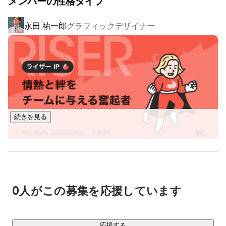
メンバーの性格タイプ
ワード受賞など、高い評価をいただいています。

永田 祐一郎
グラフィックデザイナー
https://www.kidsstar.co.jp/gokkoland
▍地域体験ガイドブック「ジモトガイド」

子ども目線による地域の魅力が詰まったデジタルブックで
す。子どもによる子どものためのガイドブックを、動画を再
生するように、家族みんなで楽しむことができます。

続きを見る
https://www.kidsstar.co.jp/local
▍ファミリー向けイベント「ごっこランドEXPO」

0人がこの募集を応援しています
ごっこランドの世界観を表現したリアルイベントを全国の大
型ショッピングモール等で開催。

企業オリジナルワークショップ、クイズラリー、フォトスポ
応援する