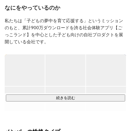
内で左方向にスクロールして読む自称「シネマンガ」の
なにをやっているのか
スタイルで何本かマンガを描く。

31歳から東京に居を移しモバイルコンテンツ制作会社に
私たちは「子どもの夢中を育て応援する」というミッション
てグラフィックデザイナーとして勤務。

のもと、累計900万ダウンロードを誇る社会体験アプリ【ご
キッズスターが同モバイルコンテンツ制作会社から独立
っこランド】を中心とした子ども向けの自社プロダクトを展
し創業して以来継続して勤務。

主にアプリで使用するイラスト、UIの制作を担当。
開している会社です。

自社プロダクトはいずれも「楽しく」「身近に」「大人も一
緒に遊ぶ」というコンセプトから生まれています。

▍社会体験アプリ「ごっこランド」

App Store内の子どもアプリカテゴリはリリース後から上位を
キープ、GooglePlay内では「ごっこ遊び」というカテゴリを
続きを読む
生み出すきっかけとなった自社プロダクト。手軽に楽しく社
会のことを知ってもらう機会をつくろうと、子どもも大好き
な「ごっこ遊び」に見立て、様々なお仕事体験ができるアプ
リです。現在ではダウンロード数900万を突破し、数々のア