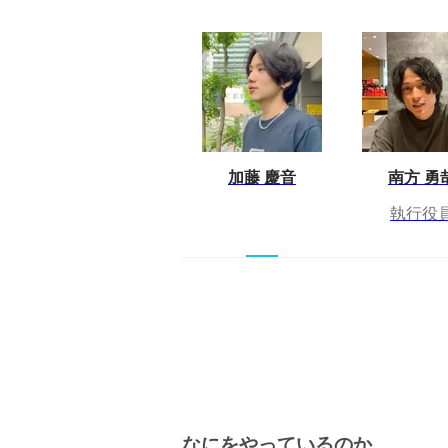
加藤 慶音
南方 勇
執行役
なにをやっているのか