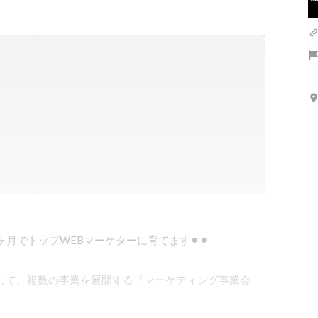
ヶ月でトップWEBマーケターに育てます⚫︎⚫︎

して、複数の事業を展開する「マーケティング事業会