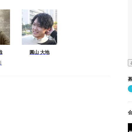
哉
圓山 大地
員