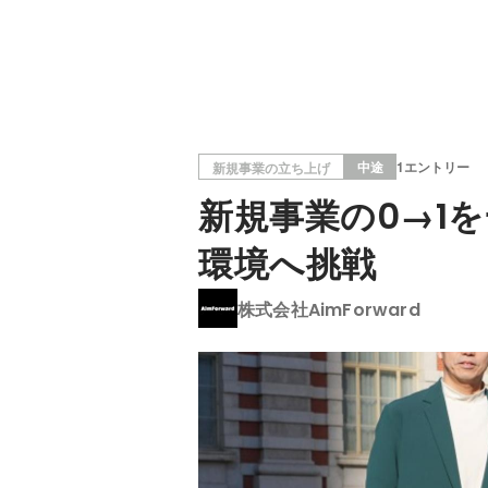
中途
1エントリー
新規事業の立ち上げ
新規事業の0→1
環境へ挑戦
株式会社AimForward