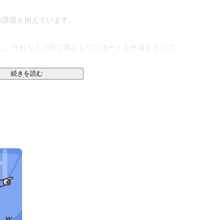
課題を抱えています。

入し、それを人の手で集計してレポートを作成するので、
続きを読む
れておらず、以降の生産に活用できていない”

オンタイムの対応ができない”

ーズはとても大きいです。

ンプレミス型が一般的で、自社サーバーを設置する必要
にはハードルの高いものでした。

上で提供しサブスクリプションモデルを採用しているた
幅に下げることができます。

客様ごとのクラウドサーバーを当社で管理し、追加コス
ている点です。その会社に合った生産管理システムを、