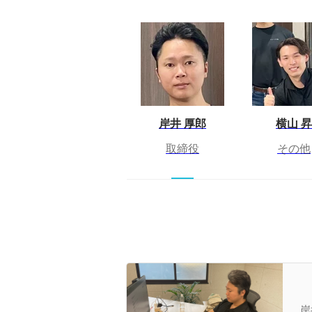
岸井 厚郎
横山 昇
取締役
その他
プ
岸