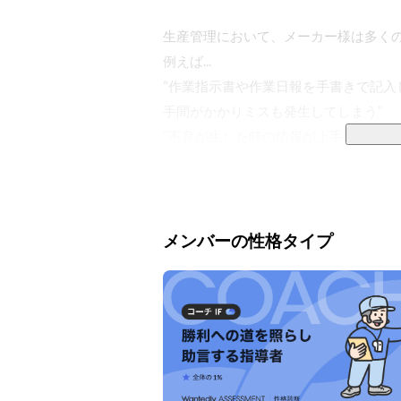
生産管理において、メーカー様は多くの
例えば...

“作業指示書や作業日報を手書きで記
手間がかかりミスも発生してしまう”

“不良が生じた時の情報が上手く蓄積さ
“在庫管理や納期管理が同期的に行えず、
こういった課題をシステムで解決するニ
しかし、従来の生産管理システムはオ
メンバーの性格タイプ
もあり導入コストが高く、特に中小企業
これに対し私たちの製品は、クラウド
め、初期コストを抑え導入ハードルを大
私たちのサービスの大きな強みは、お
トなしで各社のカスタマイズに対応し