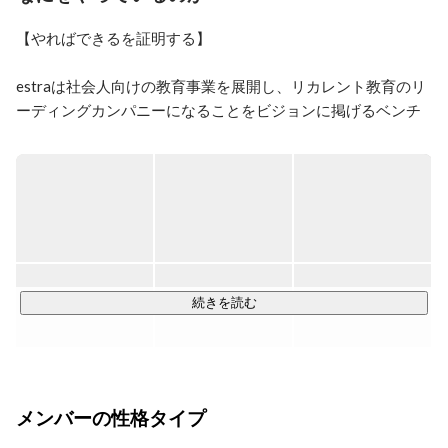
【やればできるを証明する】

estraは社会人向けの教育事業を展開し、リカレント教育のリ
ーディングカンパニーになることをビジョンに掲げるベンチ
ャー企業です。

エンジニアやマーケター、デザイナー等の職種は、需要に対
し供給が不足しています。

一番の原因は、実務の経験がないと得ることができない能力
が必要とされる職種だからだと考えています。

エンジニアを志す人は多い一方で、未経験者を採用し開発を
続きを読む
任せる企業が少ないです。

また、企業側も即戦力層の採用は難しく、事業拡大に苦しん
でいます。

この課題を解決するためには、教育事業だけやれば良い、開
メンバーの性格タイプ
発事業だけやれば良いではなく、教育と開発どちらも行い、
橋渡しとなる仕組みを作ることだと考えています。
