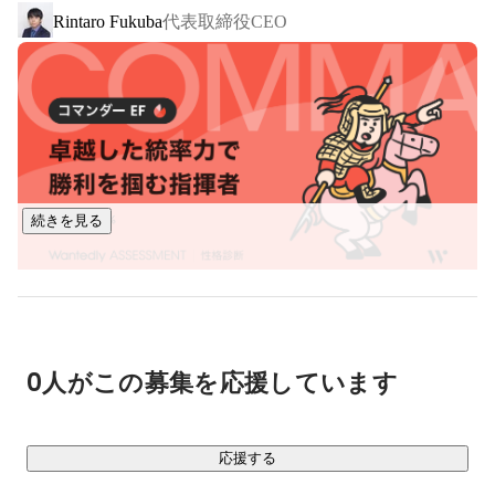
代表取締役CEO
Rintaro Fukuba
■ 事業内容

￣￣￣￣￣￣

・プログラミングスクール事業：COACHTECH

1,000時間の学習カリキュラムを提供し、実務で活躍できる人
材を育成するスクールです。

Webアプリケーション開発の案件を保証する選抜コミュニテ
ィを運営し、市場価値が高い人材の輩出に努めています。

続きを見る
・システム開発事業

スタートアップ企業や事業会社さんがお客様で、主に新規事
業のβ版開発から、その後の追加開発までご依頼いただいてい
ます。主にPHP/Laravelを使用し、フロントエンドはReactや
Vue.js等、様々に対応しています。

0人がこの募集を応援しています
・フリーランスエージェント事業

Web開発案件にフリーランスエンジニアをご紹介するエージ
応援する
ェントサービスです。自社で育成した人材を中心にサービス