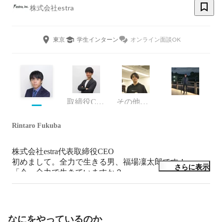
株式会社estra
東京
学生インターン
オンライン面談OK
取締役COO
その他エンジニア
Rintaro Fukuba
株式会社estra代表取締役CEO

初めまして。全力で生きる男、福場凜太郎です！

さらに表示
「今、全力で生きていますか？」

そう聞かれたら100% 「はい」と答えられますか？

弊社は全力で成長したい人に全力でコミットする会社で
す。

成長意欲の高い新たな仲間をお待ちしております！
なにをやっているのか