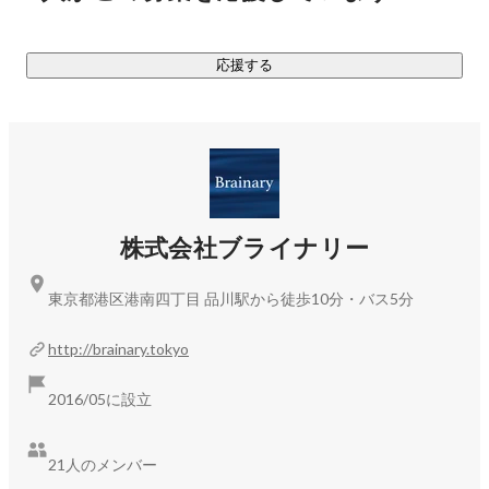
ではなく、新規事業・商材企画段階から注力するべき分野だ
と考えています。

応援する
＊＊＊

…と、難しい書き方をしましたが商品企画からその製造、
D2Cサービスの準備、ローンチ後の広告運用など一通り全て
を実施する会社です。スタートアップで世の中を変えたいと
いう意思を持つクライアントも多く抱えており、そのミッシ
株式会社ブライナリー
ョンを伴走して成功に導くお手伝いをしています。

東京都港区港南四丁目 品川駅から徒歩10分・バス5分
大小問わず様々な業種・業態のクライアント様を抱えてお
り、幅広い業界の知見が得られるのも弊社の特徴です。その
http://brainary.tokyo
サポート範囲の広さから、あなたの実力・想いを思う存分発
揮していただける、そして、次のステップに繋げるヒントが
2016/05に設立
21人のメンバー