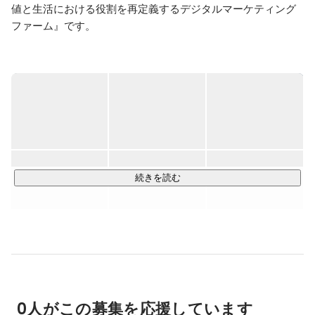
値と生活における役割を再定義するデジタルマーケティング
ファーム』です。

クライアントのビジネス成長のために、ひいてはその先の生
活者の豊かな生活のために、トレンドとファクトの両軸を大
切にした、D2C及び健康機能食品分野における商品設計・
Webマーケティング戦略・広告運用の3軸を主に事業を展開し
ています。

この３つの事業は一見別領域に見えますが、商品の企画から
納品、商品を拡散するための広告運用・マーケティング戦略
続きを読む
立案まで、クライアントに伴走しトータルでサポートするこ
とで、それぞれがシナジーを生み、事業をより洗練されたも
のに、より大きなものに拡張していくことができます。

テクノロジーやプラットフォームの台頭、検索ツール、デバ
イス、サイトの仕様など、予想外の新しい課題が続々と世に
放たれ、コンテンツ戦略はかつてないほど複雑な構造になっ
0人がこの募集を応援しています
ています。もはやWebマーケティングは、もはやオプション