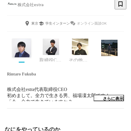
株式会社estra
東京
学生インターン
オンライン面談OK
取締役COO
その他エンジニア
Rintaro Fukuba
株式会社estra代表取締役CEO

初めまして。全力で生きる男、福場凜太郎です！

さらに表示
「今、全力で生きていますか？」

そう聞かれたら100% 「はい」と答えられますか？

弊社は全力で成長したい人に全力でコミットする会社で
す。

成長意欲の高い新たな仲間をお待ちしております！
なにをやっているのか