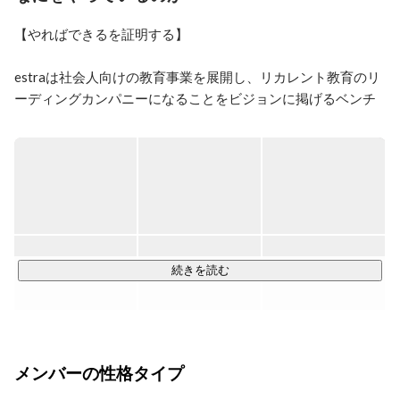
【やればできるを証明する】

estraは社会人向けの教育事業を展開し、リカレント教育のリ
ーディングカンパニーになることをビジョンに掲げるベンチ
ャー企業です。

エンジニアやマーケター、デザイナー等の職種は、需要に対
し供給が不足しています。

一番の原因は、実務の経験がないと得ることができない能力
が必要とされる職種だからだと考えています。

エンジニアを志す人は多い一方で、未経験者を採用し開発を
続きを読む
任せる企業が少ないです。

また、企業側も即戦力層の採用は難しく、事業拡大に苦しん
でいます。

この課題を解決するためには、教育事業だけやれば良い、開
メンバーの性格タイプ
発事業だけやれば良いではなく、教育と開発どちらも行い、
橋渡しとなる仕組みを作ることだと考えています。
