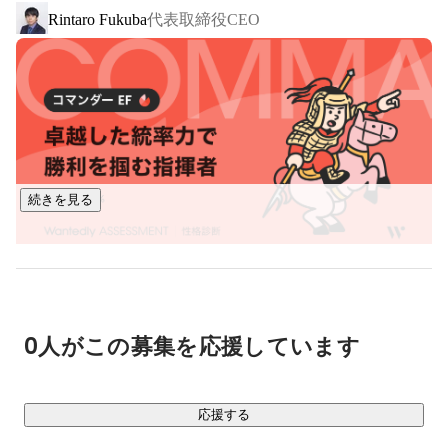
代表取締役CEO
Rintaro Fukuba
■ 事業内容

￣￣￣￣￣￣

・プログラミングスクール事業：COACHTECH

1,000時間の学習カリキュラムを提供し、実務で活躍できる人
材を育成するスクールです。

Webアプリケーション開発の案件を保証する選抜コミュニテ
ィを運営し、市場価値が高い人材の輩出に努めています。

続きを見る
・システム開発事業

スタートアップ企業や事業会社さんがお客様で、主に新規事
業のβ版開発から、その後の追加開発までご依頼いただいてい
ます。主にPHP/Laravelを使用し、フロントエンドはReactや
Vue.js等、様々に対応しています。

0人がこの募集を応援しています
・フリーランスエージェント事業

Web開発案件にフリーランスエンジニアをご紹介するエージ
応援する
ェントサービスです。自社で育成した人材を中心にサービス