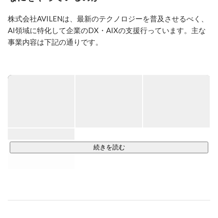
株式会社AVILENは、最新のテクノロジーを普及させるべく、
AI領域に特化して企業のDX・AIXの支援行っています。主な
事業内容は下記の通りです。

【AIソフトウェア事業】

データの利活用により業務効率化や高度化等の新たな価値を
創造するAIを搭載したソフトウェアを提供。

【ビルドアップ事業】

AIやDXに関わる組織及び人材の現状評価から必要人材の育成
まで、AIの実装を実現するための組織開発に必要なパッケー
ジ化されたサービスを一気通貫で提供。

続きを読む
【AI戦略支援事業】

企業のAIトランスフォーメーションを推進するための戦略策
定および実行支援を提供。