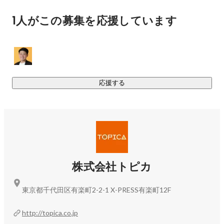
SNS業界には「運用代行」と「マーケティング」の2つの領域
1人がこの募集を応援しています
がありますが、トピカは後者のSNSマーケティング会社で
す。

クライアントは、単にSNSに投稿したいだけではない。課題
があるからこそ、SNSを運用したいはずです。

なので、単にフォロワーを増やすだけでなく、集めたユーザ
応援する
ーをどう動かし、どう回遊させるか。ECサイトへの送客や実
店舗への来店など、最終的なアクションまで見据えた「導線
設計」と「ユーザーの態度変容」の構築こそが私たちの真骨
頂です。

ここに必要なのは、クライアント愛です。

株式会社トピカ
クライアントのビジネスにおいて、クライアントより真剣に
考えて考えて考え抜くことが出来るか。

東京都千代田区有楽町2-2-1 X-PRESS有楽町12F
http://topica.co.jp