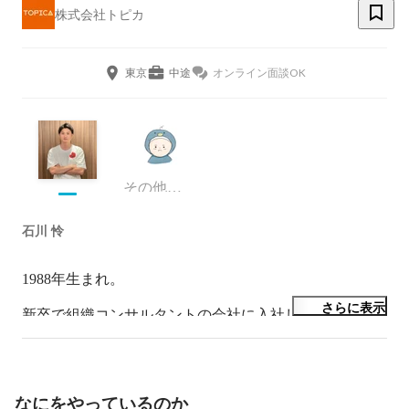
株式会社トピカ
東京
中途
オンライン面談OK
その他エンジニア
石川 怜
1988年生まれ。

さらに表示
新卒で組織コンサルタントの会社に入社し、

大阪拠点の立ち上げメンバーに抜擢。2年目からは、大
阪拠点長になり、

数々のクライアント様の組織と向き合ってきました。

なにをやっているのか
その後、上場企業であるクルーズ株式会社の