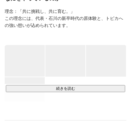
「SHOPLIST」にジョイン。

理念：「共に挑戦し、共に育む。」

50名⇒100名。100億⇒200億という勢いのある時期を経
験。

この理念には、代表・石川の新卒時代の原体験と、トピカへ
の強い想いが込められています。

20代最後の誕生日を迎えたとき、もう一度新しい事に挑
戦したいと思っていたところに、代表の麓に出会う。
「今の自分があるのは、間違いなく新卒で入社した会社が
『とにかく挑戦できる環境』を与えてくれたおかげです」

その感謝があるからこそ、メンバーにも同じように挑戦を通
じて成長し、世の中で活躍してほしいと願っています。

「挑戦→経験→成長→心の成長」がゴールデンサイクルと考
えております。

続きを読む
個人の可能性を引き出し、全員が全力で挑戦できる場所であ
りたい。

そんな環境をトピカで実現するため、私たちは日々SNSマー
ケティングに向き合っています。

「話題が始まる場所」を創る。
