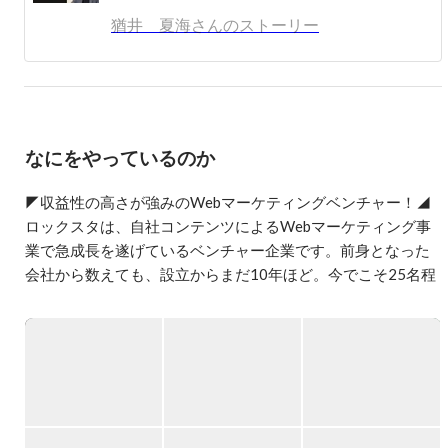
いています。

猶井 夏海さんのストーリー
弊社のマーケティング事業部では、サイトの新規立ち上げ
から収益化まで全て自社内で完結させており、サーバー周
りからデザイン、コンテンツ執筆やマーケティング戦略ま
で幅広い知識やスキルを身に着けることができます！
なにをやっているのか
◤収益性の高さが強みのWebマーケティングベンチャー！◢

ロックスタは、自社コンテンツによるWebマーケティング事
業で急成長を遂げているベンチャー企業です。前身となった
会社から数えても、設立からまだ10年ほど。今でこそ25名程
度のチームまで成長してきましたが、最初は4人から始まりま
した。今後も新規事業の展開を積極的に行い、企業としても
組織としても更なる成長を目指していきます。

【第一の柱】メディアマーケティング

--------------------------------------------------

インターネットメディアのマネタイズ（収益化）は、当社が