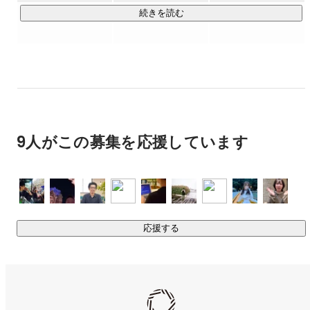
最も得意とする分野。

続きを読む
高度なマーケティング技術に、社内一貫体制によるコンテン
ツ制作力で、ローンチからたった3ヶ月で月間収益250万円に
達したサイトもあります。

自社メディアの例）

▶ FXメディア

▶ 資産運用メディア

9人がこの募集を応援しています
他多数

【第二の柱】プロダクト事業

--------------------------------------------------

Webマーケティングのノウハウを活かして、新たな事業の柱
として立ち上げました。化粧品ブランド、子供向けの食品ブ
応援する
ランド『Sucu²Days(すくすくデイズ)』など、自社運営のECサ
イトを通じて商品を展開しており、大きな反響をいただいて
います。また、「MAMA-Lumina(ママ・ルミナ)」では、”小さ
なことでもいいから自分の商品を作りたい”、”何か社会に求め