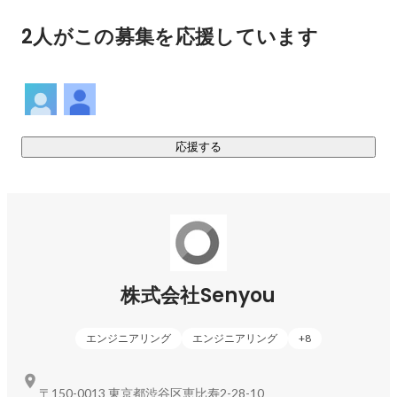
Senyouでは悩みを抱えた企業様に向けた開発支援を行ってい
2人がこの募集を応援しています
ます。

私たちのコミュニティには、数多くのサービス開発やプロジ
ェクトを遂行してきたエンジニアやPM、デザイナーが多数在
籍しており、事業のフェーズや規模に応じて柔軟な開発体制
を提案できることが強みです。

応援する
③フリーランスコミュニティプラットフォーム事業

Senyou Membersというフリーランスコミュ二ティを運営して
います。現在（2023年4月）216名の方に参加していただい
ています。

◆Senyou Membersでご提供できること◆

株式会社Senyou
・Senyouだからこそ獲得できる独自の案件のご紹介

・経験豊富なフリーランスや起業したエンジニアからのコー
チング

エンジニアリング
エンジニアリング
+
8
・コミュニティ内での人脈紹介、イベント招待

・エンジニアエージェントという開発以外の新しい稼ぐ選択
〒150-0013 東京都渋谷区恵比寿2-28-10