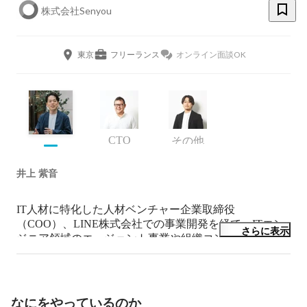
株式会社Senyou
東京
フリーランス
オンライン面談OK
CTO
その他
井上 紫音
IT人材に特化した人材ベンチャー企業取締役
（COO）、LINE株式会社での事業開発を経て、ITエン
さらに表示
ジニア領域のエージェント事業や組織コンサルティング
事業、その他、個人活動としてエンジニアコミュニティ
の運営などを経験。

現在は、「人と組織が楽に共創できる世界を創る」とい
なにをやっているのか