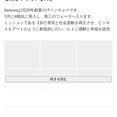
うビジョンを掲げた株式会社Senyouという会社のCEO
をしています。

Senyouは2020年創業のITベンチャーです。

「Send you your story」を目的に、本質的に生きる技術者
5月に4期目に突入し、第三のフェーズへ入ります。

のカッコよさを世界に浸透させていく為に事業を仲間と
行っています。
ミッションである【自己実現と社会貢献を両立させ、ビジネ
スをアートのように創造的に行い、ヒトに感動と幸福を提供
できる集団である】をより実現していきます。

Senyouでは大きく分けて4つの事業を行っています。

①フリーランスエージェント事業

世の中には数多くのフリーランスエージェントがあります
が、Senyouでは、エンジニアとの長期的な信頼関係を前提と
したキャリア支援や提案を大切にしています。

続きを読む
大手企業、メガベンチャーからスタートアップまで、幅広い
企業様と直接的に関係を築いていることが強みで、これまで
の豊富な経験から適切な情報やサポート体制の提供が可能で
す。

②ラボ型開発支援事業
