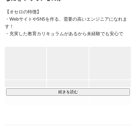
【オセロの特徴】

・WebサイトやSNSを作る、需要の高いエンジニアになれま
す！

・充実した教育カリキュラムがあるから未経験でも安心で
す！

・お仕事をレベルアップさせれば大幅な年収アップが見込め
ます！

当社は未経験でも安心な「充実したカリキュラム」があるの
で、初めてWebエンジニアに挑戦する方の応募も大歓迎で
す！

カリキュラムを学んだ後は、先輩エンジニアと共に実際に開
続きを読む
発のお仕事をいくつか経験していただき、スキルがしっかり
と身についたらデビューです！

【エンジニアデビュー後のお仕事】

Webサイトやアプリなどを作るエンジニアとして活躍できま
す。
