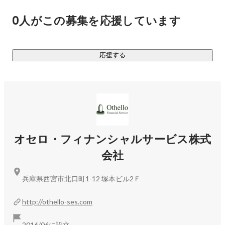
・Webサイトのデザイン/コーディング

0人がこの募集を応援しています
・業務系システム開発

・ECサイトの開発

・業務システムの開発

応援する
・スマホアプリの開発　など

・・・・・

【オセロとは】

私たちは兵庫で20年以上賃貸仲介のミニミニFC（現在13店
舗）を運営する不動産会社シティネット(株)が出資母体とな
オセロ・フィナンシャルサービス株式
り、管理する物件の家賃管理や生活クレーム対応を行う会社
会社
として事業を開始いたしました。

兵庫県西宮市北口町1-12 塚本ビル2Ｆ
不動産管理業も含め、近年どの業界でもIT化が進んでいます
が、その需要とは逆に年々不足している "エンジニア" をきち
http://othello-ses.com
んと自社で育成し、IT化の波に乗れるよう、エンジニア採用
を積極的に行っております。

2016/06に設立