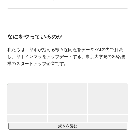
なにをやっているのか
私たちは、都市が抱える様々な問題をデータ×AIの力で解決
し、都市インフラをアップデートする、東京大学発の20名規
模のスタートアップ企業です。

これまでの自治体等が実施する道路メンテナンスの点検方法
は、

主に「高額な専用点検車両の使用」や「専門職員の目視によ
る確認」などですが、

これらでは総延長120万kmにおよぶ日本全国の道路を十分に
点検することができず、計画通りに維持管理することがとて
も困難な状況でした。

続きを読む