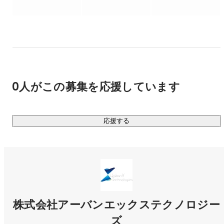
また、日本だけでなく世界先進国において、社会インフラの
老朽化が急速に進んでおり、

予防保全による安全の確保と費用削減は世界共通の課題とな
っております。

こうした中、弊社では都市インフラをアップデートするため
に、

0人がこの募集を応援しています
下記のプロダクトを主に行政インフラ管理者向けに 展開して
おります。

応援する
①道路点検AI「RoadManager」

②市民協働投稿サービス「My City Report for citizens」

③盛土管理DXシステム

④三井住友海上火災保険株式会社と共同開発・運営してい る
「ドラレコ・ロードマネージャー」

メインとなる道路点検AI「RoadManager」では、

株式会社アーバンエックステクノロジー
これまで多くの自治体で行われていた目視による点検業務
ズ
を、AIに置き換えることで正確かつスピーディな道路損傷の