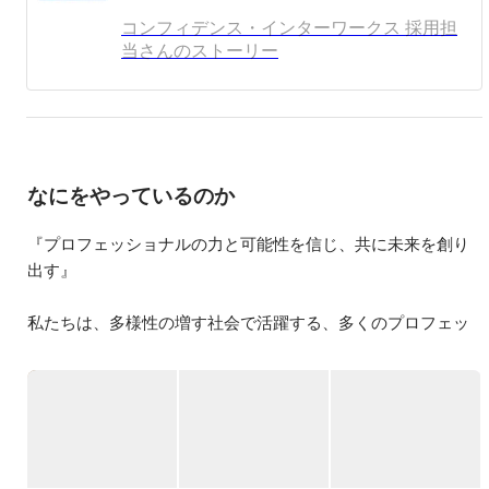
上】とプロジェクト数も豊富で、現在【約850名】のクリ
コンフィデンス・インターワークス 採用担
エイターが活躍中です。

当さんのストーリー
今後もさらなる事業拡大を目指し、積極採用中でございま
す！

気になることがありましたらご質問だけでも構いませんの
でお気軽にメッセージを頂けますと幸いです★			
なにをやっているのか
『プロフェッショナルの力と可能性を信じ、共に未来を創り
出す』

私たちは、多様性の増す社会で活躍する、多くのプロフェッ
ショナルの方々の夢の実現をサポートするとともに、その所
属企業や業界、社会の成長・発展に貢献し、可能性に満ちあ
ふれる社会の実現を目指します。

株式会社コンフィデンス・インターワークスは、エンタメ業
界向けアウトソーシングを基幹事業として展開しており、お