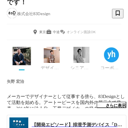
です！
株式会社83Design
東京
中途
オンライン面談OK
デザイナー
シニアデザイナー
コーポレート・スタッフ
矢野 宏治
メーカーでデザイナーとして従事する傍ら、83Designとし
て活動を始める。アートーピースを国内外の展示会で発
さらに表示
表。2014年に法人化。工業デザイナーの枠を超え
DFree（排泄予知デバイス）やnwm（NTT発オーディオブ
ランド）などのブランドの立ち上げに参画。チームとして
【開発エピソード】排泄予測デバイス「DFree」×83Design。世の中にないモノをつくる。だからこそ、愚直に。
の創造性が高くなるように工夫をしながら、自らも手を動