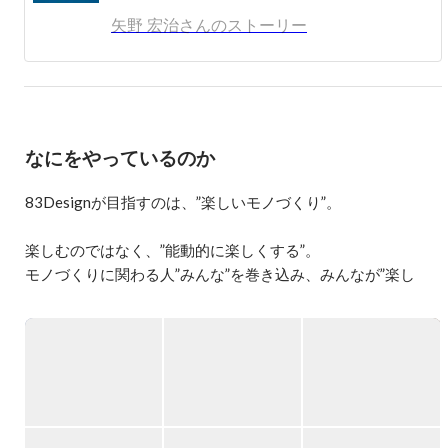
かしモノづくりを楽しんでいます。
矢野 宏治さんのストーリー
なにをやっているのか
83Designが目指すのは、”楽しいモノづくり”。

楽しむのではなく、”能動的に楽しくする”。

モノづくりに関わる人”みんな”を巻き込み、みんなが”楽し
い”と思える。

真剣にふざけながらアイデアを共有し、ひとりではできない
可能性創りにワンチームで挑戦しています。

そんな83Designの軌跡は、代表 矢野が活動を開始した2007
年に遡ります。

当初はオリジナルプロダクトから始まり、ロシアやイギリス