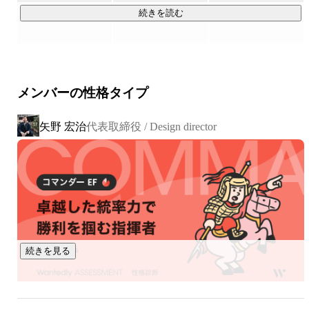
などの展示会に参加（実は、オランダにも拠点がありま
続きを読む
す）。

2012年に法人化し、これまで数々のプロジェクトに挑戦して
きました。

メンバーの性格タイプ
https://83design.jp/projects/
矢野 宏治
代表取締役 / Design director
83Designは工業デザインで培ったデザイン力をもとに、製品
デザイン、ブランディング、ときには組織デザインにも挑
戦。

これらすべてをひっくるめて、”モノづくり”だと思っていま
す。

◆プロジェクト例

続きを見る
・オープンイヤー型オーディオブランド『NWM』

NTTソノリティさまとブランドの立ち上げから参画。工業デ
ザインを担当。
