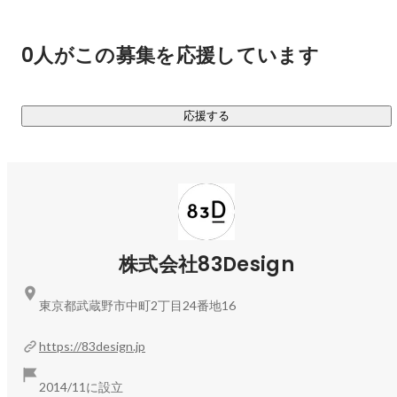
曽我部 卓
シニアデザイナー
・排泄予測デバイス『DFree』

創業メンバーとしてDFreeの開発に関わっている。ブランデ
0人がこの募集を応援しています
ィングから工業デザインまで幅広く担当。

・生分解性プラスチックを使ったエコバック『PLECO』

応援する
ブランディングからパッケージデザインまで担当。

https://www.instagram.com/83design_inc
（＠83design_inc）

◆83Designの将来像

長谷川 ゆかり
コーポレート・スタッフ
・生活者としての思い込みを信じること・疑うことのどちら
株式会社83Design
も大事にすること、そして出来る限り論理的に判断するため
の時間を惜しまず、泥臭く検証をおこなうカルチャーを築い
東京都武蔵野市中町2丁目24番地16
ていきます。

https://83design.jp
・どの段階からでも一緒に考えることができるデザイン会社
になるために、5年後、10年後の生活者の変化を捉え、商品
2014/11に設立