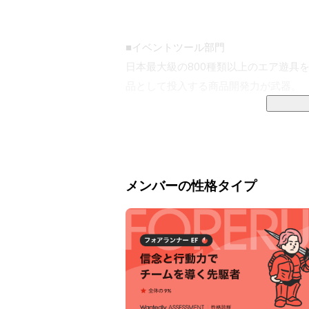
■イベントツール部門

日本最大級の800種類以上のエア遊具
品として投入する商品開発力が武器。

■エア防災部門

エア造形技術を活用したコロナ感染者
進出。

メンバーの性格タイプ
■工作・ホビー部門

工作キットは自社開発を行い、メーカ
『木で作る輪ゴムピストル』が大人気商
コロナ禍ではエア遊具製造技術を使い
へ進出。入社３年目の新卒社員が事業