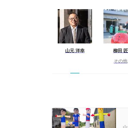
山元 洋幸
柳田 匠
その他
社
シ
山