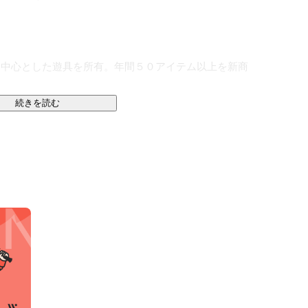
を中心とした遊具を所有。年間５０アイテム以上を新商
続きを読む
を隔離する簡易陰圧室の開発を皮切りに、防災分野にも
ーとして活躍。ある有名ホームセンター様の売り場では
品に！

、感染症対策のエアー式簡易陰圧室を開発し、医療分野
リーダーとして奮闘し、半年で１億円以上の売上を記