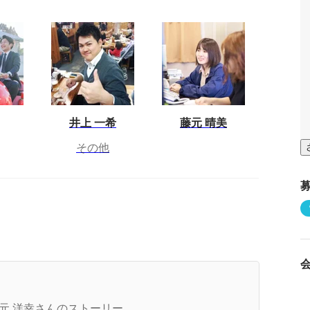
井上 一希
藤元 晴美
その他
員・スタッフ・お客様が、心の底から感動できる
ーンを創造する会社になる
元 洋幸さんのストーリー