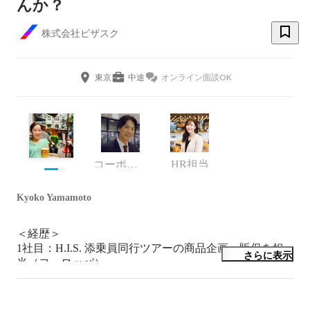
んか？
株式会社ビザスク
東京
中途
オンライン面談OK
コーポレート・スタッフ
HR担当
Kyoko Yamamoto
＜経歴＞

1社目：H.I.S. 添乗員同行ツアーの商品企画・販促を担
さらに表示
当（ヨーロッパ）

学生旅行の責任者も兼任。訪問国は35か国以上。

2社目：パーソルキャリア　マーケティング・企画・コ
ンサル領域のキャリアアドバイザー
