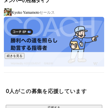
メンバーの性格タイプ
は同業であるエキスパートネットワークサービス事業をグロ
ーバルに展開している、米国Coleman Research Group, Incを
セールス
Kyoko Yamamoto
買収し子会社化し、ビザスク×Colemanの統合プラットフォー
ムは取扱高100億円に迫り、登録者数70万人超、世界7拠点に
広がりました。

国内ではすでにトップクラスのプラットフォームとなりつつ
ありますが、国内市場の更なる拡大と共に

今後よりグローバル事業も促進し、世界中の知見と挑戦をつ
なぐ、世界で一番のナレッジプラットフォームを目指して成
続きを見る
長を加速させてまいります。

https://speakerdeck.com/eikohashiba/visasq-about-us
鈴木 明子
HR担当
【サービス詳細】

0人がこの募集を応援しています
・ビザスクinterview（フルサポート形式スポットコンサ
ル）：
https://visasq.co.jp/service/interview
・ビザスクlite（セルフマッチング形式スポットコンサル）：
応援する