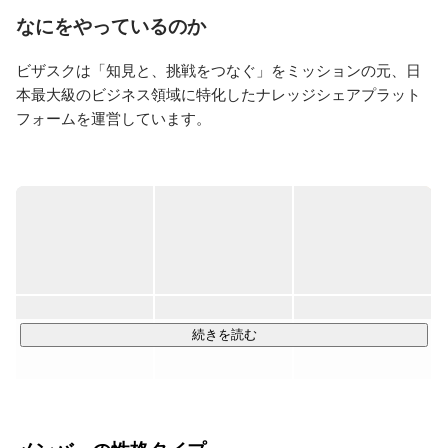
特に面接練習や自己分析、効率の良い転職活動の提案が
なにをやっているのか
得意分野。

社内ダブルジョブ制度でリファラル採用の促進PJTも担
ビザスクは「知見と、挑戦をつなぐ」をミッションの元、日
当

本最大級のビジネス領域に特化したナレッジシェアプラット
3社目：ビザスク　プロジェクトマネージャー
フォームを運営しています。

課題を抱える企業や個人が、ビザスクのプラットフォームを
通じて、知見を持つエキスパートに1時間単位でビジネス相談
ができるスポットコンサル「ビザスクinterview」を主軸に、
B2B領域におけるオンラインアンケート調査「ビザスク
survey」や、中長期間にわたって社外の有識者が伴走支援す
る「ビザスクpartner」など、お客様のニーズに合わせて様々
なサービスを提供しています。

続きを読む
大手企業の新規事業開発や、研究開発、市場調査等、様々な
場面で利用されております。

2020年1月にはシンガポールオフィスを開設、2021年11月に