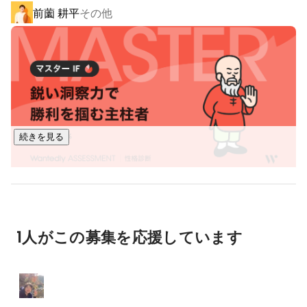
前薗 耕平
その他
制作を提供しています。

【③インフルエンサーキャスティング】

縦型ショート動画を軸に企画・キャスティング・ディレクシ
ョン•投稿管理までワンストップで実施。映像表現を得意とす
る幅広いパートナークリエイターと共にお客様の課題解決に
取り組んでいます。

続きを見る
【④ASEAN進出マーケティング】

シンガポール本社と連携しASEAN進出に向けてローカライズ
からマーケティング戦略までトータルサポートします。

《実績例》

1人がこの募集を応援しています
https://www.instagram.com/p/CppIsUxjXga/
https://www.instagram.com/p/ChJvnUODoPW/