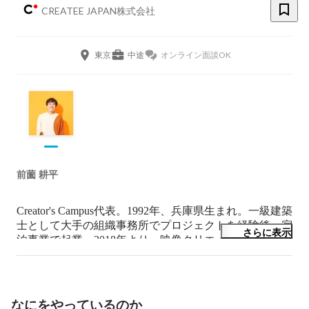
CREATEE JAPAN株式会社
東京
中途
オンライン面談OK
前薗 耕平
Creator's Campus代表。1992年、兵庫県生まれ。一級建築
士として大手の組織事務所でプロジェクトを経験後、宿
さらに表示
泊事業で起業。2018年より、映像クリエイターとして本
格始動。TikTokをはじめとする動画プラットフォーム
で、主にショートムービーを投稿する。TikTokフォロワ
ー数は290万人、インスタグラム100万人を超える。
なにをやっているのか