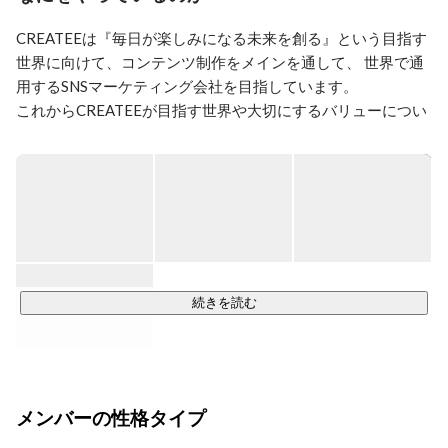
CREATEEは『毎日が楽しみになる未来を創る』という目指す
世界に向けて、コンテンツ制作をメインを通して、 世界で通
用するSNSマーケティング会社を目指しています。

これからCREATEEが目指す世界や大切にするバリューについ
て、noteにまとめたので、ぜひご覧ください！

https://note.com/zonosann/n/nee787a4d51c7
◾️事業内容

【①SNSマーケティング】

SNSの運用戦略立案、クリエイティブ制作、広告運用、効果
続きを読む
測定までワンストップでトータルサポートいたします。

【②映像プロダクション】

WNE広告からSNS投稿用のコンテンツを幅広く製作していま
メンバーの性格タイプ
す。

多種多様なナショナルクライアントや大手企業にコンテンツ