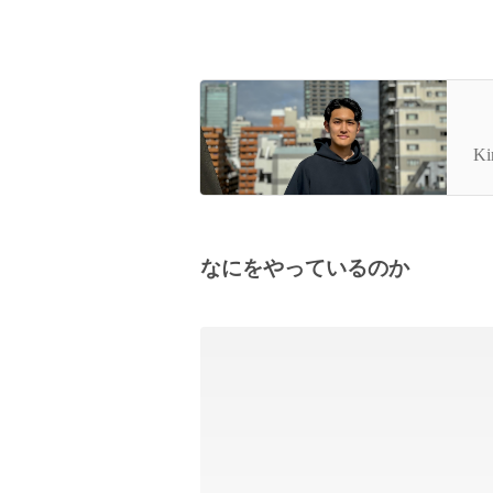
「
て
K
なにをやっているのか