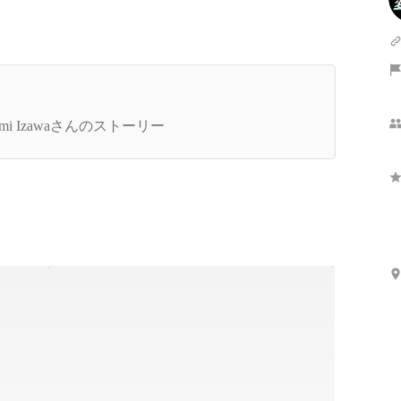
さらに表示
挑戦から始まる未来」〜5大商社の内定を辞退し
でもやり遂げたかったこと〜
imi Izawaさんのストーリー