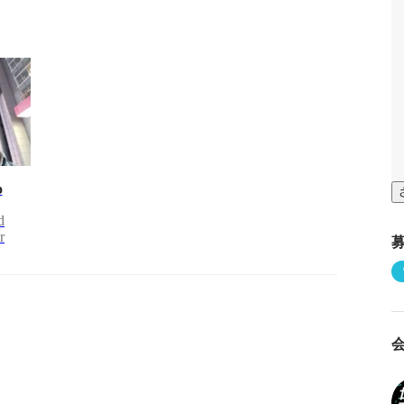
o
d
r