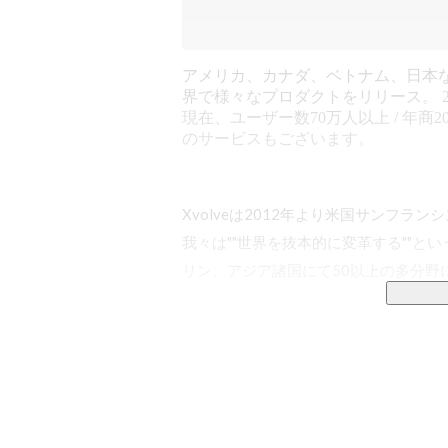
アメリカ、カナダ、ベトナム、日本
界で様々なプロダクトをリリース。 20
現在、ユーザー数70万人以上 / 年商2
のサービスもございます。
Xvolveは2012年より米国サンフラ
我々は""世界を抜本的に変革する""
リン、アジア諸国にて50以上の多分野
■ビジョン

『世界を抜本的に変革する』

ビジネス、教育、政治、科学、技術など
別などあらゆる社会課題に向き合い解決