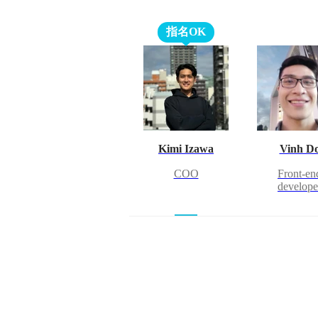
指名OK
Kimi Izawa
Vinh D
COO
Front-en
develope