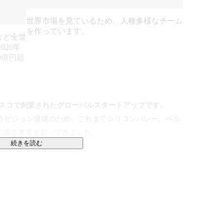
世界市場を見ているため、人種多様なチーム
を作っています。
など全世
26年
0億円超
ンシスコで創業されたグローバルスタートアップです。

というビジョン達成のため、これまでシリコンバレー、ベル
に渡る事業を創ってきました。

続きを読む
全ての手段を用いて、紛争/貧困/教育/環境問題/人種差
し、世の中に変革をもたらします。
