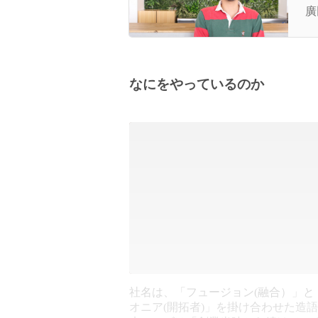
と
廣
なにをやっているのか
社名は、「フュージョン(融合）」と
オニア(開拓者)」を掛け合わせた造