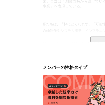
来。ロゴは「創業当時から続けている
事業」を表現している。
私たちは、「枠にとらわれず、「可能性
Web制作やシステム開発、インフラエ
現在160名以上の社員のうち8割以上が
クライアントは直取引も多く、大手携帯
です。

メンバーの性格タイプ
この19年で土台が固まり、今後は更な
なぜやるのか