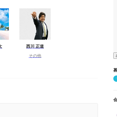
太
西川 正道
その他
用責任者が熱く語る～本来あるべき採用のカタチ