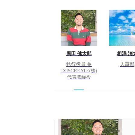
廣田 健太郎
相澤 消
執行役員 兼
人事部
IXISCREATE(株)
代表取締役
採