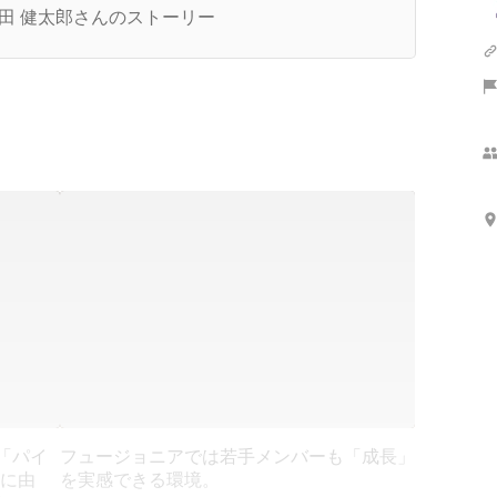
は～
田 健太郎さんのストーリー
「パイ
フュージョニアでは若手メンバーも「成長」
語に由
を実感できる環境。