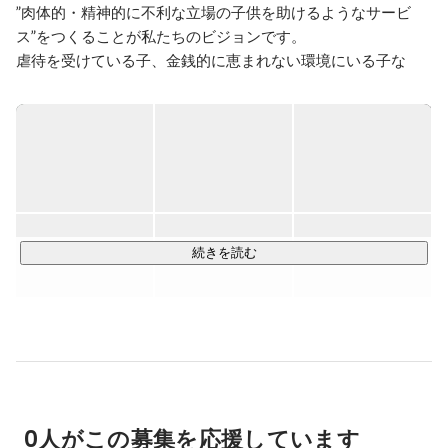
”肉体的・精神的に不利な立場の子供を助けるようなサービ
ス”をつくることが私たちのビジョンです。

虐待を受けている子、金銭的に恵まれない環境にいる子な
ど、世の中には自分じゃどうにもできない理由で苦しんでい
る子供がたくさんいます。

ステッピング・ハウプでは、そんな子たちを見つけられるよ
うなサービスを作りたいを考えており、ローンチに向けて準
備を進めています。

【就労移行ITスクール】

続きを読む
障がいがあっても戦力としてキャリアアップを望める仕事に
就き、仕事に生きがいを見い出して欲しいという思いで、就
労の支援をしています。ITスクールの強みはwebスキルで
す。パソコンスキルの基本から、プログラミング・デザイン
まで、幅広いカリキュラムで学べる環境を提供しています。

代表の島田は、エンジニアと営業職を経験後、そのスキルを
0人がこの募集を応援しています
活かしてシステム開発やエンジニアの派遣、メディア作成や