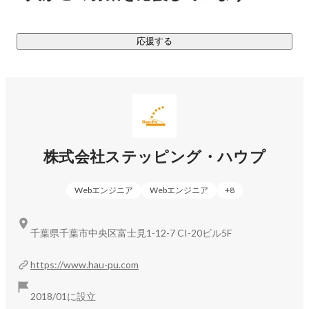
ゲーム開発を行う株式会社スタイル・フリーを立ち上げた経
歴の持ち主。スタイル・フリーでは、6年で売り上げ12億、
応援する
メンバーは総勢120名、また大阪・名古屋・福岡の拠点拡大
を成功させました。

その際に、エンジニアとして就労移行支援に通っていた方の
障がい者雇用を実施し、現場で活躍する姿を体感し、2018年
株式会社ステッピング・ハウプ
Webエンジニア
Webエンジニア
+
8
千葉県千葉市中央区富士見1-12-7 CI-20ビル5F
https://www.hau-pu.com
2018/01に設立